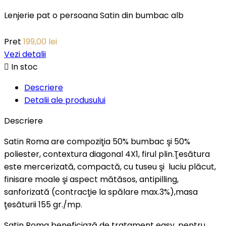
Lenjerie pat o persoana Satin din bumbac alb
Pret
199,00 lei
Vezi detalii

In stoc
Descriere
Detalii ale produsului
Descriere
Satin Roma are compoziţia 50% bumbac şi 50%
poliester, contextura diagonal 4X1, firul plin.Ţesătura
este mercerizată, compactă, cu tuseu şi luciu plăcut,
finisare moale şi aspect mătăsos, antipilling,
sanforizată (contracţie la spălare max.3%),masa
ţesăturii 155 gr./mp.
Satin Roma beneficiază de tratament easy, pentru