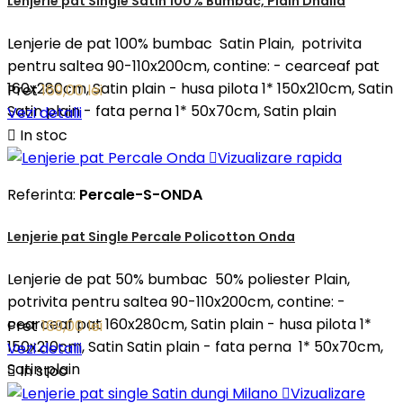
Lenjerie pat Single Satin 100% Bumbac, Plain Dhalia
Lenjerie de pat 100% bumbac Satin Plain, potrivita
pentru saltea 90-110x200cm, contine: - cearceaf pat
160x280cm, Satin plain - husa pilota 1* 150x210cm, Satin
Pret
169,00 lei
Satin plain - fata perna 1* 50x70cm, Satin plain
Vezi detalii

In stoc

Vizualizare rapida
Referinta:
Percale-S-ONDA
Lenjerie pat Single Percale Policotton Onda
Lenjerie de pat 50% bumbac 50% poliester Plain,
potrivita pentru saltea 90-110x200cm, contine: -
cearceaf pat 160x280cm, Satin plain - husa pilota 1*
Pret
169,00 lei
150x210cm, Satin Satin plain - fata perna 1* 50x70cm,
Vezi detalii
Satin plain

In stoc

Vizualizare