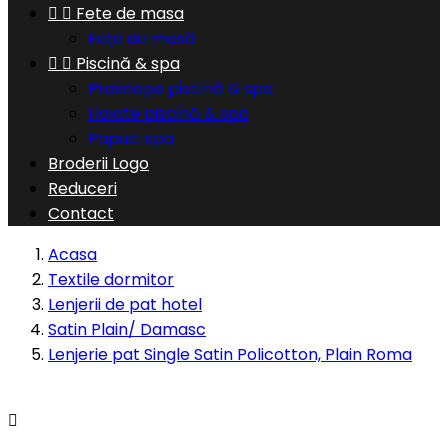


Fete de masa
Feţe de masă


Piscină & spa
Prosoape piscină & spa
Halate piscină & spa
Papuci spa
Broderii Logo
Reduceri
Contact
Acasa
Textile dormitor
Lenjerii de pat hotel
Satin Plain/ Damasc
Lenjerie pat Single Satin Policotton, Plain Roma
