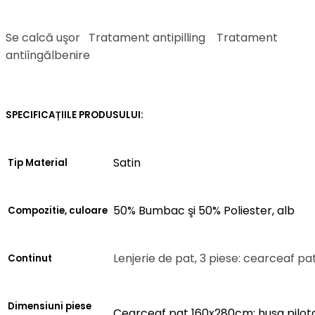
Se calcă uşor
Tratament antipilling
Tratament
antiîngălbenire
SPECIFICAȚIILE PRODUSULUI:
Satin
Tip Material
50% Bumbac şi 50% Poliester, alb
Compozitie, culoare
Lenjerie de pat, 3 piese: cearceaf pa
Continut
Dimensiuni piese
Cearceaf pat 160x280cm; husa pilo