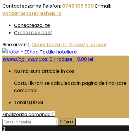
Contacteaza-ne
Telefon:
0745 106 600
E-mail:
vanzari@hotel-eshop.ro
Conecteaza-te
Creeaza un cont
Bine ai venit,
Conecteaza-te
Creeaza un cont
shopping_cart
Cos:
0
Produse - 0,00 lei
Nu mai sunt articole în coș
Costul livrarii se calculeaza in pagina de finalizare
comanda!
Total
0,00 lei
Finalizeaza comanda


Cauta
