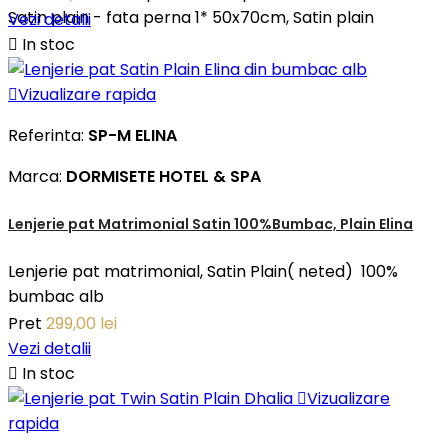
Satin plain - fata perna 1* 50x70cm, Satin plain
Vezi detalii

In stoc

Vizualizare rapida
Referinta:
SP-M ELINA
Marca:
DORMISETE HOTEL & SPA
Lenjerie pat Matrimonial Satin 100%Bumbac, Plain Elina
Lenjerie pat matrimonial, Satin Plain( neted) 100%
bumbac alb
Pret
299,00 lei
Vezi detalii

In stoc

Vizualizare
rapida