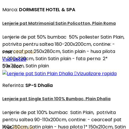
Marca:
DORMISETE HOTEL & SPA
Lenjerie pat Matrimonial Satin Policotton, Plain Roma
Lenjerie de pat 50% bumbac 50% poliester Satin Plain,
potrivita pentru saltea 180-200x200cm, contine: -
cearceaf pat 250x280cm, Satin plain - husa pilota
Pret
259,00 lei
1* 200x220cm, Satin Satin plain - fata perna 2*
Vezi detalii
50x70cm, Satin plain

In stoc

Vizualizare rapida
Referinta:
SP-S Dhalia
Lenjerie pat Single Satin 100% Bumbac, Plain Dhalia
Lenjerie de pat 100% bumbac Satin Plain, potrivita
pentru saltea 90-110x200cm, contine: - cearceaf pat
160x280cm, Satin plain - husa pilota 1* 150x210cm, Satin
Pret
169,00 lei