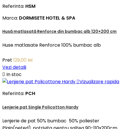
Referinta:
HSM
Marca:
DORMISETE HOTEL & SPA
Husă matlasată Renforce din bumbac alb 120×200 cm
Huse matlasate Renforce 100% bumbac alb
Pret
129,00 lei
Vezi detalii

In stoc

Vizualizare rapida
Referinta:
PCH
Lenjerie pat Single Policotton Hardy
Lenjerie de pat 50% bumbac 50% poliester
Plain(neted), potrivita pentru saltea 90-110x200cm,