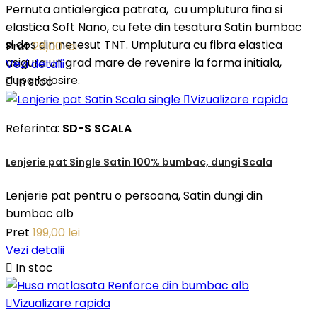
Pernuta antialergica patrata, cu umplutura fina si
elastica Soft Nano, cu fete din tesatura Satin bumbac
si dos din netesut TNT. Umplutura cu fibra elastica
Pret
28,00 lei
asigura un grad mare de revenire la forma initiala,
Vezi detalii
dupa folosire.

In stoc

Vizualizare rapida
Referinta:
SD-S SCALA
Lenjerie pat Single Satin 100% bumbac, dungi Scala
Lenjerie pat pentru o persoana, Satin dungi din
bumbac alb
Pret
199,00 lei
Vezi detalii

In stoc

Vizualizare rapida