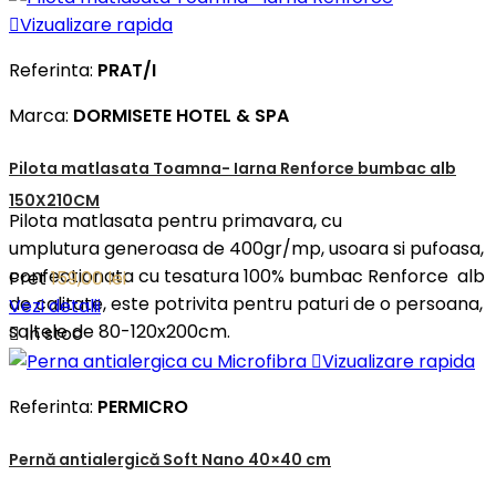

Vizualizare rapida
Referinta:
PRAT/I
Marca:
DORMISETE HOTEL & SPA
Pilota matlasata Toamna- Iarna Renforce bumbac alb
150X210CM
Pilota matlasata pentru primavara, cu
umplutura generoasa de 400gr/mp, usoara si pufoasa,
confectionata cu tesatura 100% bumbac Renforce alb
Pret
159,00 lei
de calitate, este potrivita pentru paturi de o persoana,
Vezi detalii
saltele de 80-120x200cm.

In stoc

Vizualizare rapida
Referinta:
PERMICRO
Pernă antialergică Soft Nano 40×40 cm