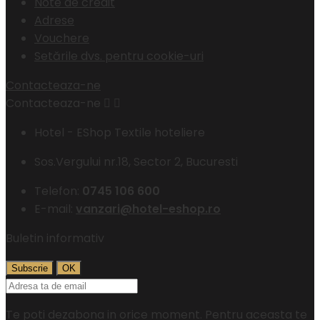
Note de credit
Adrese
Vouchere
Setările dvs. pentru cookie-uri
Contacteaza-ne
Contacteaza-ne


Hotel - EShop Textile hoteliere
Sos.Vergului nr.18, Sector 2, Bucuresti
Telefon:
0745 106 600
E-mail:
vanzari@hotel-eshop.ro
Buletin informativ
Te poti dezabona in orice moment. Pentru aceasta te