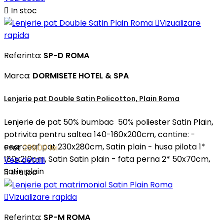

In stoc

Vizualizare
rapida
Referinta:
SP-D ROMA
Marca:
DORMISETE HOTEL & SPA
Lenjerie pat Double Satin Policotton, Plain Roma
Lenjerie de pat 50% bumbac 50% poliester Satin Plain,
potrivita pentru saltea 140-160x200cm, contine: -
cearceaf pat 230x280cm, Satin plain - husa pilota 1*
Pret
239,00 lei
180x210cm, Satin Satin plain - fata perna 2* 50x70cm,
Vezi detalii
Satin plain

In stoc

Vizualizare rapida
Referinta:
SP-M ROMA