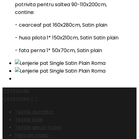
potrivita pentru saltea 90-110x200cm,
contine:
- cearceaf pat 160x280cm, Satin plain
- husa pilota 1* 150x210cm, Satin Satin plain
- fata perna 1* 50x70cm, Satin plain
CATEGORII
CATEGORII


Textile dormitor
Textile baie
Textile decor hotel
Fete de masa