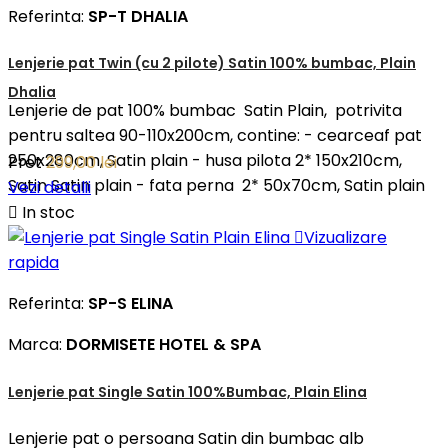
Referinta:
SP-T DHALIA
Lenjerie pat Twin (cu 2 pilote) Satin 100% bumbac, Plain
Dhalia
Lenjerie de pat 100% bumbac Satin Plain, potrivita
pentru saltea 90-110x200cm, contine: - cearceaf pat
250x280cm, Satin plain - husa pilota 2* 150x210cm,
Pret
299,00 lei
Satin Satin plain - fata perna 2* 50x70cm, Satin plain
Vezi detalii

In stoc

Vizualizare
rapida
Referinta:
SP-S ELINA
Marca:
DORMISETE HOTEL & SPA
Lenjerie pat Single Satin 100%Bumbac, Plain Elina
Lenjerie pat o persoana Satin din bumbac alb