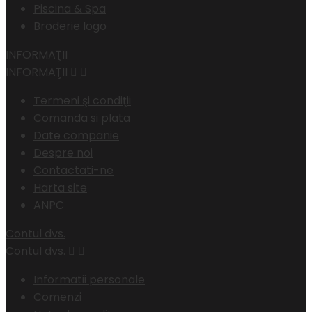
Piscina & Spa
Broderie logo
INFORMAŢII
INFORMAŢII


Termeni şi condiţii
Comanda si plata
Date companie
Despre noi
Contactati-ne
Harta site
ANPC
Contul dvs.
Contul dvs.


Informatii personale
Comenzi