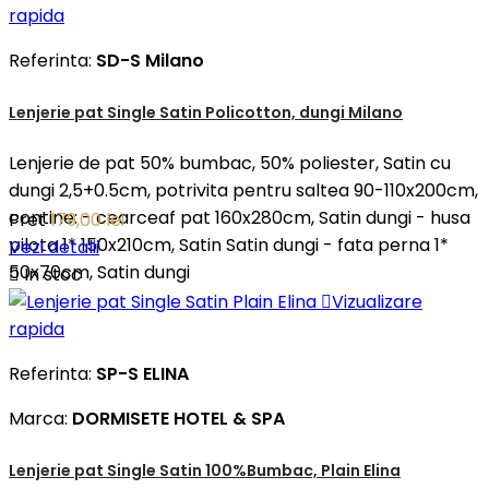
rapida
Referinta:
SD-S Milano
Lenjerie pat Single Satin Policotton, dungi Milano
Lenjerie de pat 50% bumbac, 50% poliester, Satin cu
dungi 2,5+0.5cm, potrivita pentru saltea 90-110x200cm,
contine: - cearceaf pat 160x280cm, Satin dungi - husa
Pret
179,00 lei
pilota 1* 150x210cm, Satin Satin dungi - fata perna 1*
Vezi detalii
50x70cm, Satin dungi

In stoc

Vizualizare
rapida
Referinta:
SP-S ELINA
Marca:
DORMISETE HOTEL & SPA
Lenjerie pat Single Satin 100%Bumbac, Plain Elina