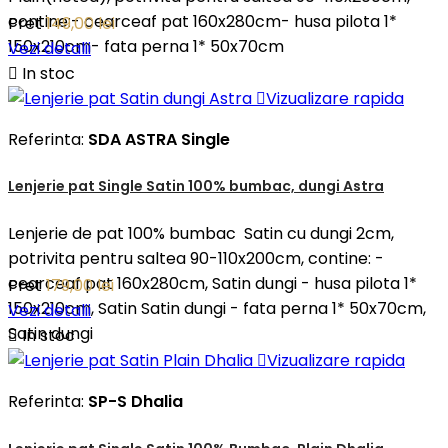
contine:- cearceaf pat 160x280cm- husa pilota 1*
Pret
149,00 lei
150x210cm- fata perna 1* 50x70cm
Vezi detalii

In stoc

Vizualizare rapida
Referinta:
SDA ASTRA Single
Lenjerie pat Single Satin 100% bumbac, dungi Astra
Lenjerie de pat 100% bumbac Satin cu dungi 2cm,
potrivita pentru saltea 90-110x200cm, contine: -
cearceaf pat 160x280cm, Satin dungi - husa pilota 1*
Pret
179,00 lei
150x210cm, Satin Satin dungi - fata perna 1* 50x70cm,
Vezi detalii
Satin dungi

In stoc

Vizualizare rapida
Referinta:
SP-S Dhalia