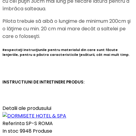
cu cel puţin 30cm mai lung pe fiecare latură pentru a
îmbrăca salteaua.
Pilota trebuie să aibă o lungime de minimum 200cm şi
o lăţime cu min. 20 cm mai mare decât a saltelei pe
care o foloseşti.
Respectaţi instrucţiunile pentru materialul din care sunt făcute
lenjeriile, pentru a păstra caracteristicile ţesăturii, cât mai mult timp.
INSTRUCTIUNI DE INTRETINERE PRODUS:
Detalii ale produsului
Referinta
SP-S ROMA
In stoc
9948 Produse