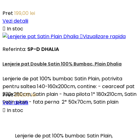
Pret
199,00 lei
Vezi detalii

In stoc

Vizualizare rapida
Referinta:
SP-D DHALIA
Lenjerie pat Double Satin 100% Bumbac, Plain Dhalia
Lenjerie de pat 100% bumbac Satin Plain, potrivita
pentru saltea 140-160x200cm, contine: - cearceaf pat
230x280cm, Satin plain - husa pilota 1* 180x210cm, Satin
Pret
239,00 lei
Satin plain - fata perna 2* 50x70cm, Satin plain
Vezi detalii

In stoc
Lenjerie de pat 100% bumbac Satin Plain,