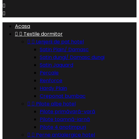


Acasa


Textile dormitor


Lenjerii de pat hotel
Satin Plain/ Damasc
Satin dungi/ Damasc dungi
Satin Jaquard
Percale
Renforce
Hardy Plain
Creponat bumbac


Pilote albe hotel
Pilote primăvară-vară
Pilote toamnă-iarnă
Pilote 4 anotimpuri


Perne antialergice hotel