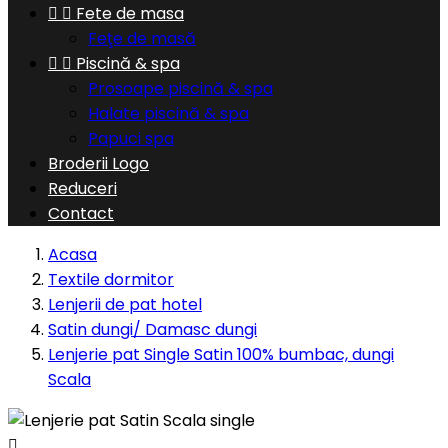


Fete de masa
Feţe de masă


Piscină & spa
Prosoape piscină & spa
Halate piscină & spa
Papuci spa
Broderii Logo
Reduceri
Contact
Acasa
Textile dormitor
Lenjerii de pat hotel
Satin dungi/ Damasc dungi
Lenjerie pat Single Satin 100% bumbac, dungi
Scala
