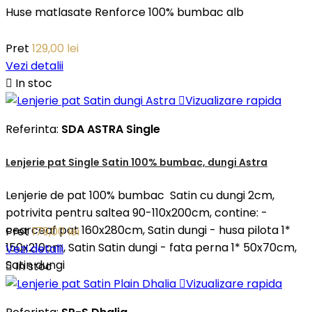
Huse matlasate Renforce 100% bumbac alb
Pret
129,00 lei
Vezi detalii

In stoc

Vizualizare rapida
Referinta:
SDA ASTRA Single
Lenjerie pat Single Satin 100% bumbac, dungi Astra
Lenjerie de pat 100% bumbac Satin cu dungi 2cm,
potrivita pentru saltea 90-110x200cm, contine: -
cearceaf pat 160x280cm, Satin dungi - husa pilota 1*
Pret
179,00 lei
150x210cm, Satin Satin dungi - fata perna 1* 50x70cm,
Vezi detalii
Satin dungi

In stoc

Vizualizare rapida