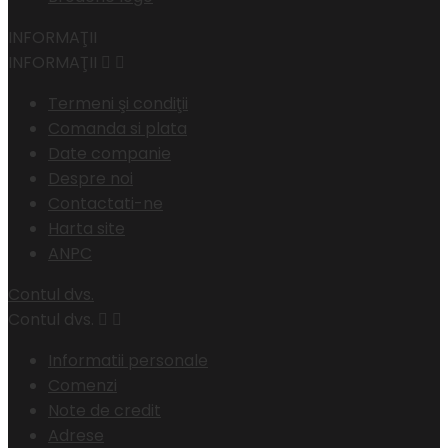
INFORMAŢII
INFORMAŢII


Termeni şi condiţii
Comanda si plata
Date companie
Despre noi
Contactati-ne
Harta site
ANPC
Contul dvs.
Contul dvs.


Informatii personale
Comenzi
Note de credit
Adrese