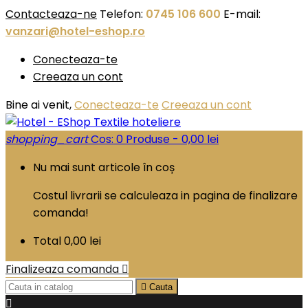
Contacteaza-ne
Telefon:
0745 106 600
E-mail:
vanzari@hotel-eshop.ro
Conecteaza-te
Creeaza un cont
Bine ai venit,
Conecteaza-te
Creeaza un cont
shopping_cart
Cos:
0
Produse - 0,00 lei
Nu mai sunt articole în coș
Costul livrarii se calculeaza in pagina de finalizare
comanda!
Total
0,00 lei
Finalizeaza comanda


Cauta
