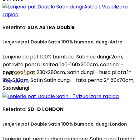

Vizualizare
rapida
Referinta:
SDA ASTRA Double
Lenjerie pat Double Satin 100% bumbac, dungi Astra
Lenjerie de pat 100% bumbac Satin cu dungi 2cm,
potrivita pentru saltea 140-160x200cm, contine: -
cearceaf pat 230x280cm, Satin dungi - husa pilota 1*
Pret
239,00 lei
180x210cm, Satin Satin dungi - fata perna 2* 50x70cm,
Vezi detalii
Satin dungi

In stoc

Vizualizare rapida
Referinta:
SD-D LONDON
Lenjerie pat Double Satin 100% bumbac, dungi London
Lenjerie pat pentru doua persoane, Satin dungi London