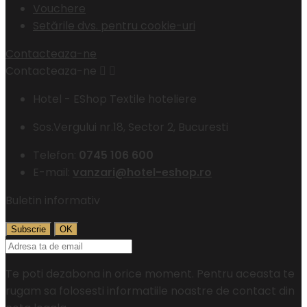
Vouchere
Setările dvs. pentru cookie-uri
Contacteaza-ne
Contacteaza-ne


Hotel - EShop Textile hoteliere
Sos.Vergului nr.18, Sector 2, Bucuresti
Telefon:
0745 106 600
E-mail:
vanzari@hotel-eshop.ro
Buletin informativ
Te poti dezabona in orice moment. Pentru aceasta te
rugam sa folosesti informatiile noastre de contact din