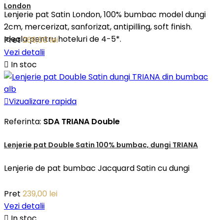
London
Lenjerie pat Satin London, 100% bumbac model dungi
2cm, mercerizat, sanforizat, antipilling, soft finish.
Ideala pentru hoteluri de 4-5*.
Pret
269,00 lei
Vezi detalii

In stoc

Vizualizare rapida
Referinta:
SDA TRIANA Double
Lenjerie pat Double Satin 100% bumbac, dungi TRIANA
Lenjerie de pat bumbac Jacquard Satin cu dungi
Pret
239,00 lei
Vezi detalii

In stoc