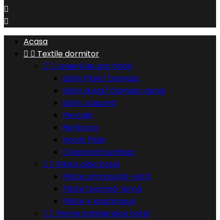


Acasa


Textile dormitor


Lenjerii de pat hotel
Satin Plain/ Damasc
Satin dungi/ Damasc dungi
Satin Jaquard
Percale
Renforce
Hardy Plain
Creponat bumbac


Pilote albe hotel
Pilote primăvară-vară
Pilote toamnă-iarnă
Pilote 4 anotimpuri


Perne antialergice hotel