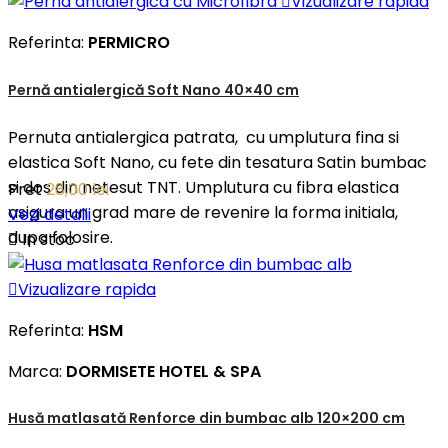

Vizualizare rapida
Referinta:
PERMICRO
Pernă antialergică Soft Nano 40×40 cm
Pernuta antialergica patrata, cu umplutura fina si
elastica Soft Nano, cu fete din tesatura Satin bumbac
si dos din netesut TNT. Umplutura cu fibra elastica
Pret
28,00 lei
asigura un grad mare de revenire la forma initiala,
Vezi detalii
dupa folosire.

In stoc

Vizualizare rapida
Referinta:
HSM
Marca:
DORMISETE HOTEL & SPA
Husă matlasată Renforce din bumbac alb 120×200 cm