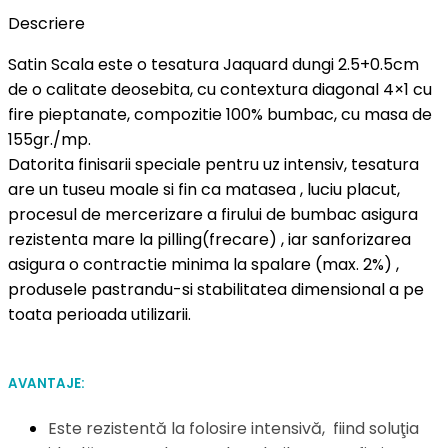
Descriere
Satin Scala este o tesatura Jaquard dungi 2.5+0.5cm
de o calitate deosebita, cu contextura diagonal 4×1 cu
fire pieptanate, compozitie 100% bumbac, cu masa de
155gr./mp.
Datorita finisarii speciale pentru uz intensiv, tesatura
are un tuseu moale si fin ca matasea , luciu placut,
procesul de mercerizare a firului de bumbac asigura
rezistenta mare la pilling(frecare) , iar sanforizarea
asigura o contractie minima la spalare (max. 2%) ,
produsele pastrandu-si stabilitatea dimensional a pe
toata perioada utilizarii.
AVANTAJE:
Este rezistentă la
folosire
intensivă, fiind soluţia