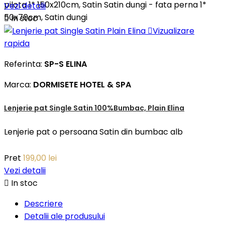
pilota 1* 150x210cm, Satin Satin dungi - fata perna 1*
Vezi detalii
50x70cm, Satin dungi

In stoc

Vizualizare
rapida
Referinta:
SP-S ELINA
Marca:
DORMISETE HOTEL & SPA
Lenjerie pat Single Satin 100%Bumbac, Plain Elina
Lenjerie pat o persoana Satin din bumbac alb
Pret
199,00 lei
Vezi detalii

In stoc
Descriere
Detalii ale produsului