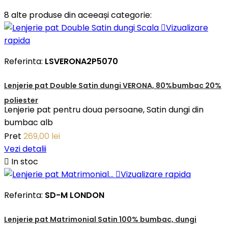
8 alte produse din aceeași categorie:

Vizualizare
rapida
Referinta:
LSVERONA2P5070
Lenjerie pat Double Satin dungi VERONA, 80%bumbac 20%
poliester
Lenjerie pat pentru doua persoane, Satin dungi din
bumbac alb
Pret
269,00 lei
Vezi detalii

In stoc

Vizualizare rapida
Referinta:
SD-M LONDON
Lenjerie pat Matrimonial Satin 100% bumbac, dungi