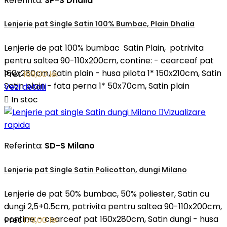
Referinta:
SP-S Dhalia
Lenjerie pat Single Satin 100% Bumbac, Plain Dhalia
Lenjerie de pat 100% bumbac Satin Plain, potrivita
pentru saltea 90-110x200cm, contine: - cearceaf pat
160x280cm, Satin plain - husa pilota 1* 150x210cm, Satin
Pret
169,00 lei
Satin plain - fata perna 1* 50x70cm, Satin plain
Vezi detalii

In stoc

Vizualizare
rapida
Referinta:
SD-S Milano
Lenjerie pat Single Satin Policotton, dungi Milano
Lenjerie de pat 50% bumbac, 50% poliester, Satin cu
dungi 2,5+0.5cm, potrivita pentru saltea 90-110x200cm,
contine: - cearceaf pat 160x280cm, Satin dungi - husa
Pret
179,00 lei