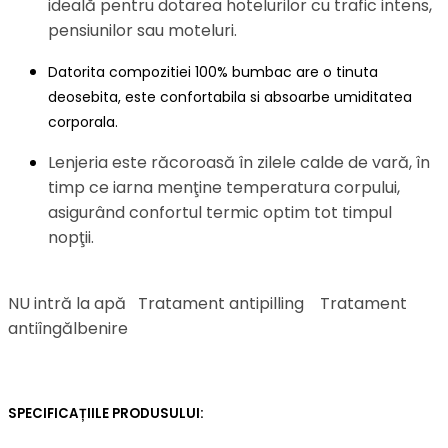
ideală pentru dotarea hotelurilor cu trafic intens,
pensiunilor sau moteluri.
Datorita compozitiei 100% bumbac are o tinuta
deosebita, este confortabila si absoarbe umiditatea
corporala.
Lenjeria este răcoroasă în zilele calde de vară, în
timp ce iarna menţine temperatura corpului,
asigurând confortul termic optim tot timpul
nopţii.
NU intră la apă
Tratament antipilling
Tratament
antiîngălbenire
SPECIFICAȚIILE PRODUSULUI: