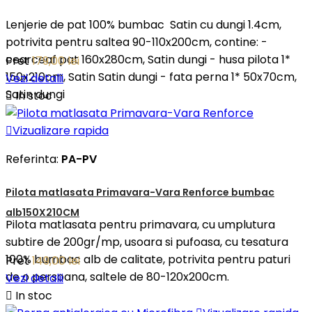
Lenjerie de pat 100% bumbac Satin cu dungi 1.4cm,
potrivita pentru saltea 90-110x200cm, contine: -
cearceaf pat 160x280cm, Satin dungi - husa pilota 1*
Pret
179,00 lei
150x210cm, Satin Satin dungi - fata perna 1* 50x70cm,
Vezi detalii
Satin dungi

In stoc

Vizualizare rapida
Referinta:
PA-PV
Pilota matlasata Primavara-Vara Renforce bumbac
alb150X210CM
Pilota matlasata pentru primavara, cu umplutura
subtire de 200gr/mp, usoara si pufoasa, cu tesatura
100% bumbac alb de calitate, potrivita pentru paturi
Pret
149,00 lei
de o persoana, saltele de 80-120x200cm.
Vezi detalii

In stoc