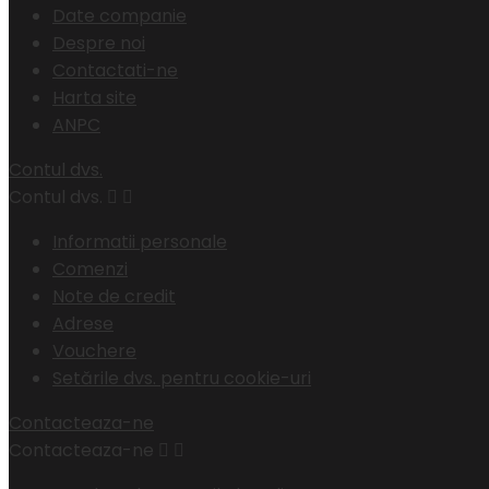
Date companie
Despre noi
Contactati-ne
Harta site
ANPC
Contul dvs.
Contul dvs.


Informatii personale
Comenzi
Note de credit
Adrese
Vouchere
Setările dvs. pentru cookie-uri
Contacteaza-ne
Contacteaza-ne

