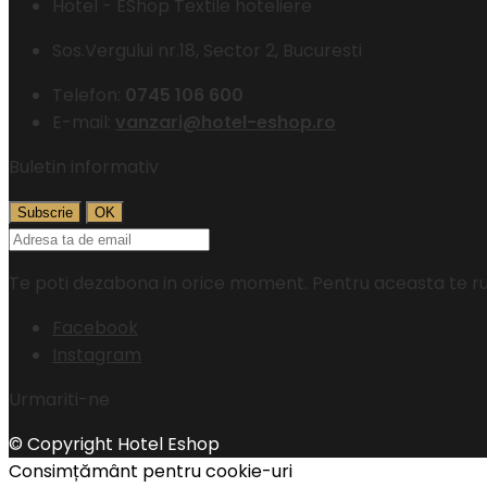
Hotel - EShop Textile hoteliere
Sos.Vergului nr.18, Sector 2, Bucuresti
Telefon:
0745 106 600
E-mail:
vanzari@hotel-eshop.ro
Buletin informativ
Te poti dezabona in orice moment. Pentru aceasta te rug
Facebook
Instagram
Urmariti-ne
© Copyright Hotel Eshop
Consimțământ pentru cookie-uri