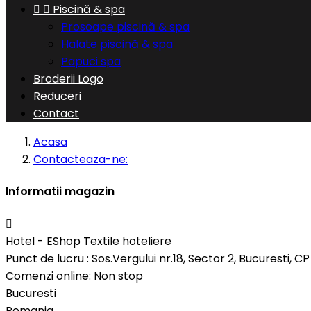


Piscină & spa
Prosoape piscină & spa
Halate piscină & spa
Papuci spa
Broderii Logo
Reduceri
Contact
Acasa
Contacteaza-ne:
Informatii magazin

Hotel - EShop Textile hoteliere
Punct de lucru : Sos.Vergului nr.18, Sector 2, Bucuresti, 
Comenzi online: Non stop
Bucuresti
Romania