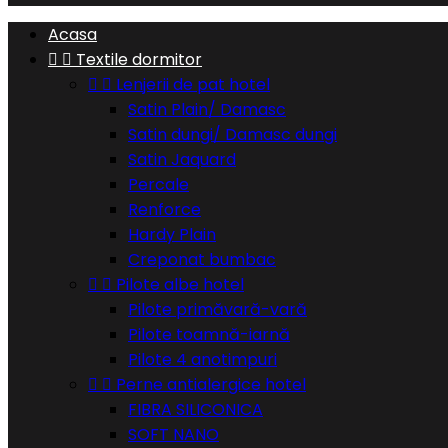
Acasa


Textile dormitor


Lenjerii de pat hotel
Satin Plain/ Damasc
Satin dungi/ Damasc dungi
Satin Jaquard
Percale
Renforce
Hardy Plain
Creponat bumbac


Pilote albe hotel
Pilote primăvară-vară
Pilote toamnă-iarnă
Pilote 4 anotimpuri


Perne antialergice hotel
FIBRA SILICONICA
SOFT NANO