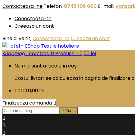
Contacteaza-ne
Telefon:
0745 106 600
E-mail:
vanzari
Conecteaza-te
Creeaza un cont
Bine ai venit,
Conecteaza-te
Creeaza un cont
shopping_cart
Cos:
0
Produse - 0,00 lei
Nu mai sunt articole în coș
Costul livrarii se calculeaza in pagina de finalizar
Total
0,00 lei
Finalizeaza comanda


Cauta


