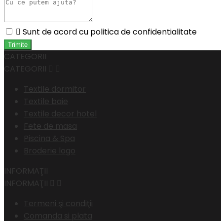

Sunt de acord cu politica de confidentialitate
CATEGORII
CATEGORII


Textile dormitor
Textile baie
Textile decor hotel
Fete de masa
Piscina & Spa
Broderie logo
INFORMAŢII
INFORMAŢII


Termeni şi condiţii
Comanda si plata