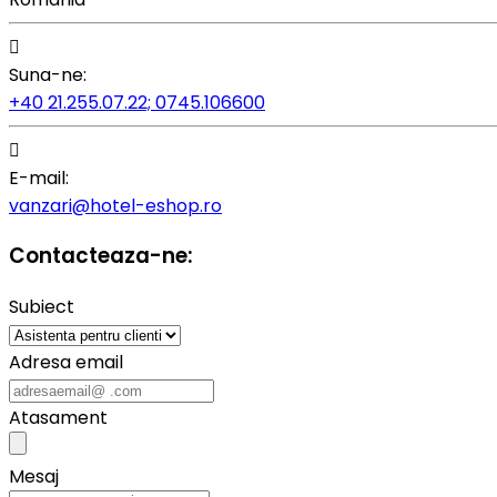

Suna-ne:
+40 21.255.07.22; 0745.106600

E-mail:
vanzari@hotel-eshop.ro
Contacteaza-ne:
Subiect
Adresa email
Atasament
Mesaj