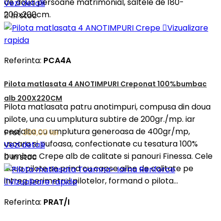
de doua persoane matrimonial, saltele de 180-
Vezi detalii
200x200cm.

In stoc

Vizualizare
rapida
Referinta:
PCA4A
Pilota matlasata 4 ANOTIMPURI Creponat 100%bumbac
alb 200X220CM
Pilota matlasata patru anotimpuri, compusa din doua
pilote, una cu umplutura subtire de 200gr./mp. iar
cealalta cu umplutura generoasa de 400gr/mp,
Pret
389,00 lei
usoara si pufoasa, confectionate cu tesatura 100%
Vezi detalii
bumbac Crepe alb de calitate si panouri Finessa. Cele

In stoc
doua pilote se prind cu capse albe de calitate pe
intreg perimetrul pilotelor, formand o pilota...

Vizualizare rapida
Referinta:
PRAT/I