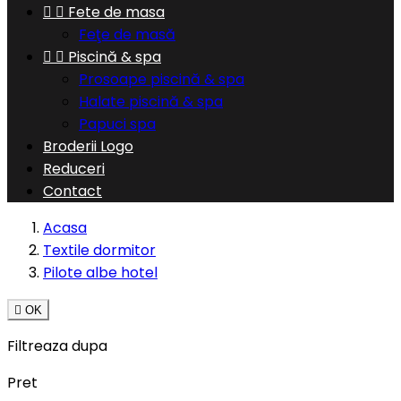


Fete de masa
Feţe de masă


Piscină & spa
Prosoape piscină & spa
Halate piscină & spa
Papuci spa
Broderii Logo
Reduceri
Contact
Acasa
Textile dormitor
Pilote albe hotel

OK
Filtreaza dupa
Pret