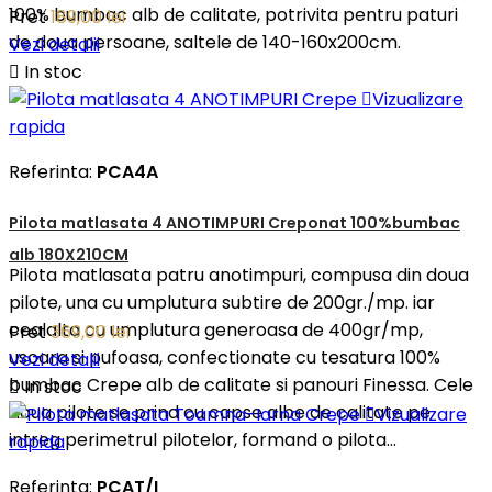
100% bumbac alb de calitate, potrivita pentru paturi
Pret
189,00 lei
de doua persoane, saltele de 140-160x200cm.
Vezi detalii

In stoc

Vizualizare
rapida
Referinta:
PCA4A
Pilota matlasata 4 ANOTIMPURI Creponat 100%bumbac
alb 180X210CM
Pilota matlasata patru anotimpuri, compusa din doua
pilote, una cu umplutura subtire de 200gr./mp. iar
cealalta cu umplutura generoasa de 400gr/mp,
Pret
369,00 lei
usoara si pufoasa, confectionate cu tesatura 100%
Vezi detalii
bumbac Crepe alb de calitate si panouri Finessa. Cele

In stoc
doua pilote se prind cu capse albe de calitate pe

Vizualizare
intreg perimetrul pilotelor, formand o pilota...
rapida
Referinta:
PCAT/I