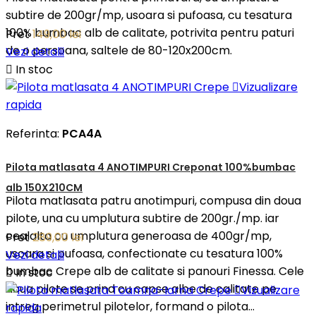
subtire de 200gr/mp, usoara si pufoasa, cu tesatura
100% bumbac alb de calitate, potrivita pentru paturi
Pret
149,00 lei
de o persoana, saltele de 80-120x200cm.
Vezi detalii

In stoc

Vizualizare
rapida
Referinta:
PCA4A
Pilota matlasata 4 ANOTIMPURI Creponat 100%bumbac
alb 150X210CM
Pilota matlasata patru anotimpuri, compusa din doua
pilote, una cu umplutura subtire de 200gr./mp. iar
cealalta cu umplutura generoasa de 400gr/mp,
Pret
289,00 lei
usoara si pufoasa, confectionate cu tesatura 100%
Vezi detalii
bumbac Crepe alb de calitate si panouri Finessa. Cele

In stoc
doua pilote se prind cu capse albe de calitate pe

Vizualizare
intreg perimetrul pilotelor, formand o pilota...
rapida