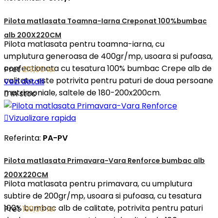
Pilota matlasata Toamna-Iarna Creponat 100%bumbac
alb 200X220CM
Pilota matlasata pentru toamna-iarna, cu
umplutura generoasa de 400gr/mp, usoara si pufoasa,
confectionata cu tesatura 100% bumbac Crepe alb de
Pret
219,00 lei
calitate, este potrivita pentru paturi de doua persoane
Vezi detalii
matrimoniale, saltele de 180-200x200cm.

In stoc

Vizualizare rapida
Referinta:
PA-PV
Pilota matlasata Primavara-Vara Renforce bumbac alb
200X220CM
Pilota matlasata pentru primavara, cu umplutura
subtire de 200gr/mp, usoara si pufoasa, cu tesatura
100% bumbac alb de calitate, potrivita pentru paturi
Pret
199,00 lei