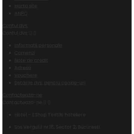
Harta site
ANPC
Contul dvs.
Contul dvs.


Informatii personale
Comenzi
Note de credit
Adrese
Vouchere
Setările dvs. pentru cookie-uri
Contacteaza-ne
Contacteaza-ne


Hotel - EShop Textile hoteliere
Sos.Vergului nr.18, Sector 2, Bucuresti