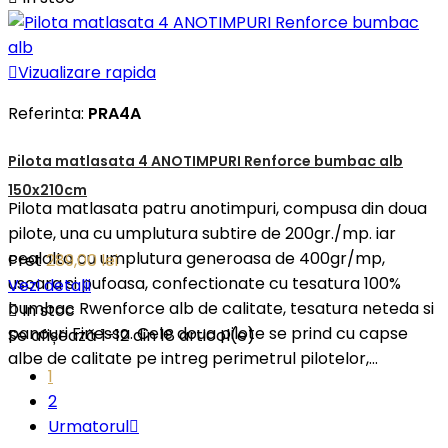

Vizualizare rapida
Referinta:
PRA4A
Pilota matlasata 4 ANOTIMPURI Renforce bumbac alb
150x210cm
Pilota matlasata patru anotimpuri, compusa din doua
pilote, una cu umplutura subtire de 200gr./mp. iar
cealalta cu umplutura generoasa de 400gr/mp,
Pret
289,00 lei
usoara si pufoasa, confectionate cu tesatura 100%
Vezi detalii
bumbac Rwenforce alb de calitate, tesatura neteda si

In stoc
panouri Finessa. Cele doua pilote se prind cu capse
Se afișează 1-12 din 18 articol(e)
albe de calitate pe intreg perimetrul pilotelor,...
1
2
Urmatorul
