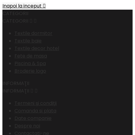
Inapoi la inceput

CATEGORII
CATEGORII


Textile dormitor
Textile baie
Textile decor hotel
Fete de masa
Piscina & Spa
Broderie logo
INFORMAŢII
INFORMAŢII


Termeni şi condiţii
Comanda si plata
Date companie
Despre noi
Contactati-ne