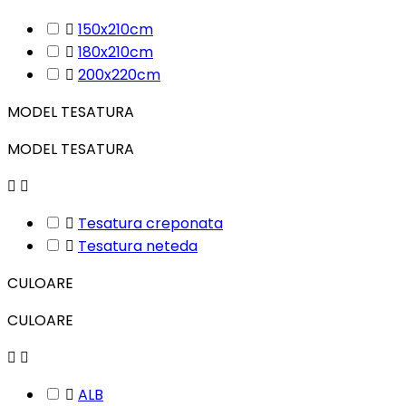

150x210cm

180x210cm

200x220cm
MODEL TESATURA
MODEL TESATURA



Tesatura creponata

Tesatura neteda
CULOARE
CULOARE



ALB