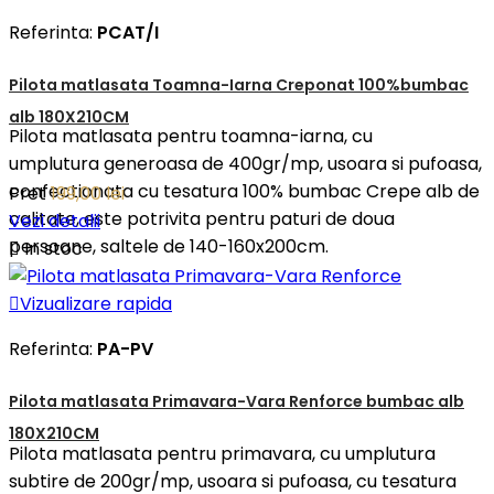
Referinta:
PCAT/I
Pilota matlasata Toamna-Iarna Creponat 100%bumbac
alb 180X210CM
Pilota matlasata pentru toamna-iarna, cu
umplutura generoasa de 400gr/mp, usoara si pufoasa,
confectionata cu tesatura 100% bumbac Crepe alb de
Pret
199,00 lei
calitate, este potrivita pentru paturi de doua
Vezi detalii
persoane, saltele de 140-160x200cm.

In stoc

Vizualizare rapida
Referinta:
PA-PV
Pilota matlasata Primavara-Vara Renforce bumbac alb
180X210CM
Pilota matlasata pentru primavara, cu umplutura
subtire de 200gr/mp, usoara si pufoasa, cu tesatura