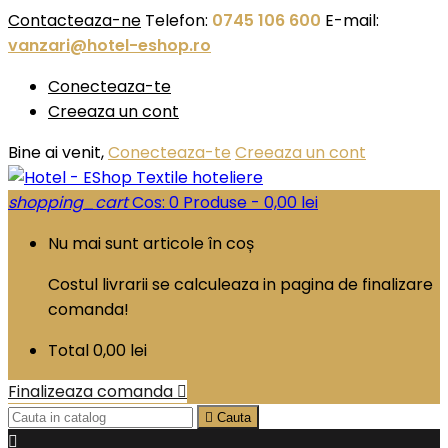
Contacteaza-ne
Telefon:
0745 106 600
E-mail:
vanzari@hotel-eshop.ro
Conecteaza-te
Creeaza un cont
Bine ai venit,
Conecteaza-te
Creeaza un cont
shopping_cart
Cos:
0
Produse - 0,00 lei
Nu mai sunt articole în coș
Costul livrarii se calculeaza in pagina de finalizare
comanda!
Total
0,00 lei
Finalizeaza comanda


Cauta
