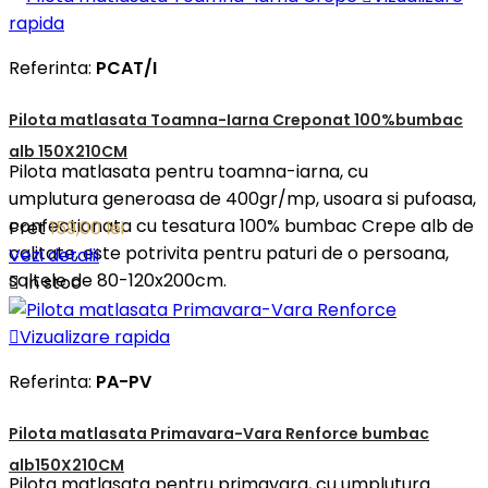
rapida
Referinta:
PCAT/I
Pilota matlasata Toamna-Iarna Creponat 100%bumbac
alb 150X210CM
Pilota matlasata pentru toamna-iarna, cu
umplutura generoasa de 400gr/mp, usoara si pufoasa,
confectionata cu tesatura 100% bumbac Crepe alb de
Pret
159,00 lei
calitate, este potrivita pentru paturi de o persoana,
Vezi detalii
saltele de 80-120x200cm.

In stoc

Vizualizare rapida
Referinta:
PA-PV
Pilota matlasata Primavara-Vara Renforce bumbac
alb150X210CM
Pilota matlasata pentru primavara, cu umplutura