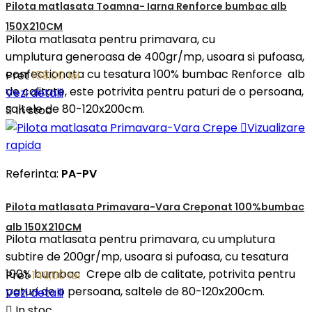
Pilota matlasata Toamna- Iarna Renforce bumbac alb
150X210CM
Pilota matlasata pentru primavara, cu
umplutura generoasa de 400gr/mp, usoara si pufoasa,
confectionata cu tesatura 100% bumbac Renforce alb
Pret
159,00 lei
de calitate, este potrivita pentru paturi de o persoana,
Vezi detalii
saltele de 80-120x200cm.

In stoc

Vizualizare
rapida
Referinta:
PA-PV
Pilota matlasata Primavara-Vara Creponat 100%bumbac
alb 150X210CM
Pilota matlasata pentru primavara, cu umplutura
subtire de 200gr/mp, usoara si pufoasa, cu tesatura
100% bumbac Crepe alb de calitate, potrivita pentru
Pret
149,00 lei
paturi de o persoana, saltele de 80-120x200cm.
Vezi detalii

In stoc