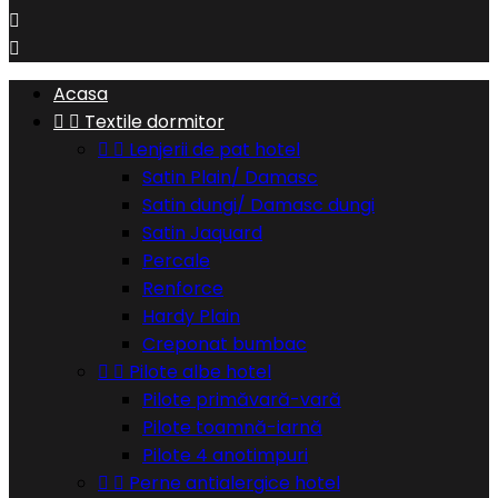


Acasa


Textile dormitor


Lenjerii de pat hotel
Satin Plain/ Damasc
Satin dungi/ Damasc dungi
Satin Jaquard
Percale
Renforce
Hardy Plain
Creponat bumbac


Pilote albe hotel
Pilote primăvară-vară
Pilote toamnă-iarnă
Pilote 4 anotimpuri


Perne antialergice hotel