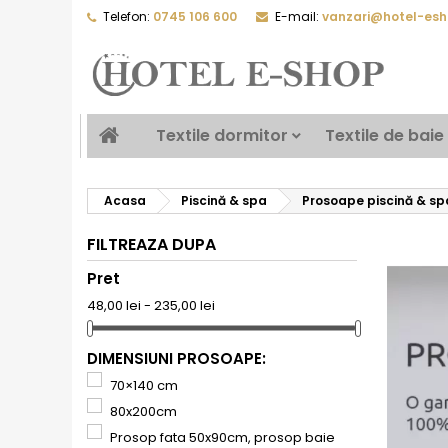
Telefon:
0745 106 600
E-mail:
vanzari@hotel-esh
Textile dormitor
Textile de baie
Acasa
Piscină & spa
Prosoape piscină & sp
FILTREAZA DUPA
Pret
48,00 lei - 235,00 lei
DIMENSIUNI PROSOAPE:
70×140 cm
80x200cm
Prosop fata 50x90cm, prosop baie