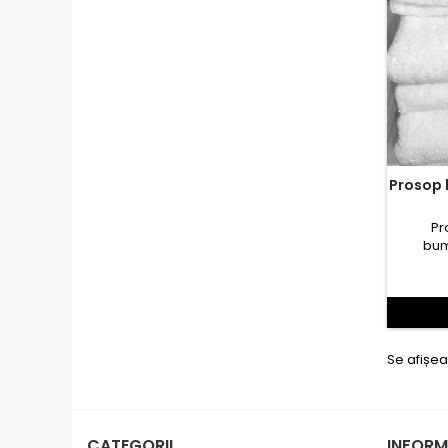
Prosop baie 70x140cm model Square
Pr
bum
Se afișea
CATEGORII
INFORM