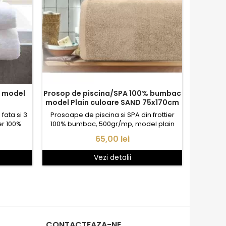
e model
Prosop de piscina/SPA 100% bumbac
model Plain culoare SAND 75x170cm
fata si 3
Prosoape de piscina si SPA din frottier
er 100%
100% bumbac, 500gr/mp, model plain
 bordura
culoare Bej nisipiu..
Pret
65,00 lei
Vezi detalii
CONTACTEAZA-NE