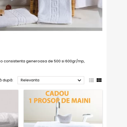
tr-o consistenta generoasa de 500 si 600gr/mp,



ză după:
Relevanta