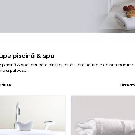
ape piscină & spa
 piscină & spa
fabricate din Frottier cu fibre naturale de bumbac in
te si pufoase.
oduse.
Filtrea