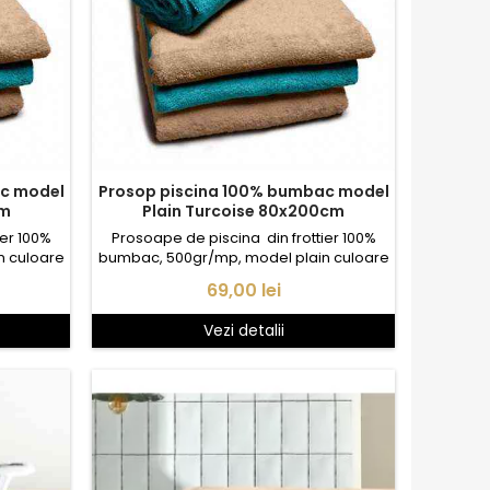
ac model
Prosop piscina 100% bumbac model
cm
Plain Turcoise 80x200cm
ier 100%
Prosoape de piscina din frottier 100%
n culoare
bumbac, 500gr/mp, model plain culoare
bleu Turcoise.
Pret
69,00 lei
Vezi detalii