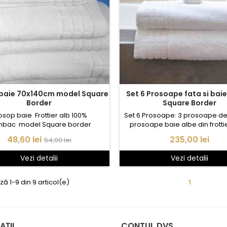
Set 6 Prosoape fata si bai
Border
Square Border
osop baie Frottier alb 100%
Set 6 Prosoape: 3 prosoape de 
bac model Square border
prosoape baie albe din frotti
bumbac, cu fir dublu rasucit si
Pret
Preț
Pret
48,60 lei
235,00 lei
54,00 lei
patratele.
obișnuit
Vezi detalii
Vezi detalii
ză 1-9 din 9 articol(e)
1
AŢII
CONTUL DVS.