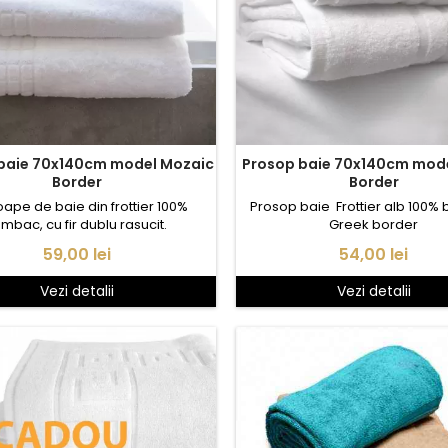
model Mozaic
Prosop baie 70x140cm model Greek
Border
Border
ape de baie din frottier 100%
Prosop baie Frottier alb 100
mbac, cu fir dublu rasucit.
Greek border
Pret
Pret
59,00 lei
54,00 lei
Vezi detalii
Vezi detalii