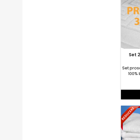
Set 2 Prosoape si covoras baie
Set pros
100% 