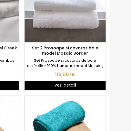
Set 2 Prosoape si covoras baie
model Mozaic Border
% bumbac
Set Prosoape si covoras de baie
din frottier 100% bumbac model Mozaic ,
cu fir dublu rasucit, greutate tesatura
Pret
112,00 lei
600gr/mp la prosoape si 800gr/mp la
covorase. Cadou un prosop maini.
Vezi detalii