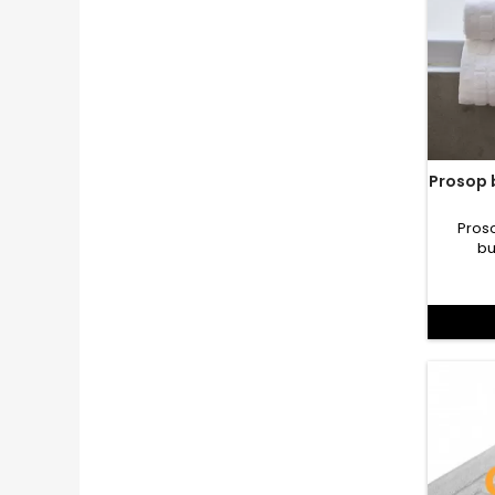
Prosop baie 70x140cm 
Proso
bu