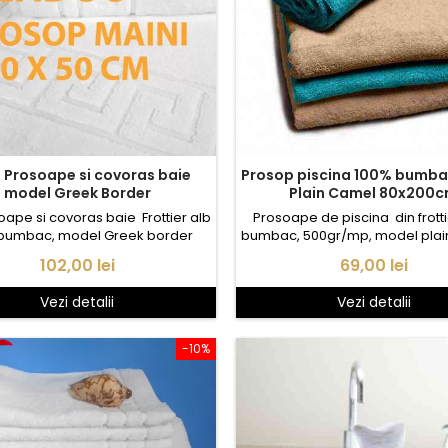
Prosop piscina 100% bumb
model Greek Border
Plain Camel 80x200
oape si covoras baie Frottier alb
Prosoape de piscina din frott
bumbac, model Greek border
bumbac, 500gr/mp, model plai
Camel.
Pret
Pret
102,00 lei
69,00 lei
Vezi detalii
Vezi detalii
-10%