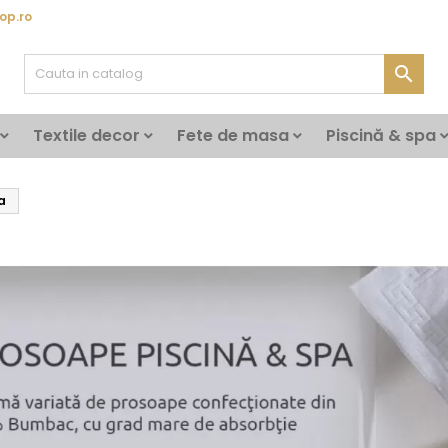
op.ro

Textile decor
Fete de masa
Piscină & spa
a