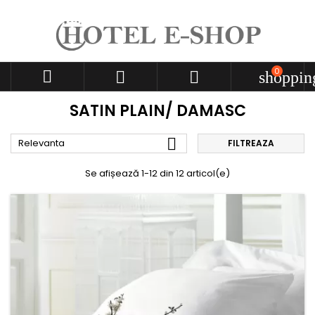
0



shoppin
SATIN PLAIN/ DAMASC

Relevanta
FILTREAZA
Se afișează 1-12 din 12 articol(e)