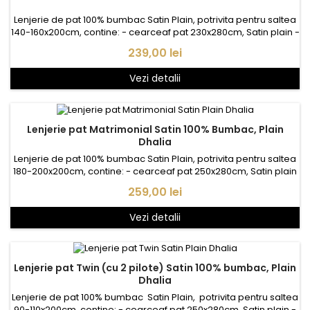
Lenjerie de pat 100% bumbac Satin Plain, potrivita pentru saltea
140-160x200cm, contine: - cearceaf pat 230x280cm, Satin plain -
husa pilota 1* 180x210cm, Satin Satin plain - fata perna 2*
Pret
239,00 lei
50x70cm, Satin plain
Vezi detalii
Lenjerie pat Matrimonial Satin 100% Bumbac, Plain
Dhalia
Lenjerie de pat 100% bumbac Satin Plain, potrivita pentru saltea
180-200x200cm, contine: - cearceaf pat 250x280cm, Satin plain
- husa pilota 1* 200x220cm, Satin Satin plain - fata perna 2*
Pret
259,00 lei
50x70cm, Satin plain
Vezi detalii
Lenjerie pat Twin (cu 2 pilote) Satin 100% bumbac, Plain
Dhalia
Lenjerie de pat 100% bumbac Satin Plain, potrivita pentru saltea
90-110x200cm, contine: - cearceaf pat 250x280cm, Satin plain -