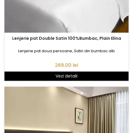
Lenjerie pat Double Satin 100%Bumbac, Plain Elina
Lenjerie pat doua persoane, Satin din bumbac alb
Pret
269,00 lei
Vezi detalii