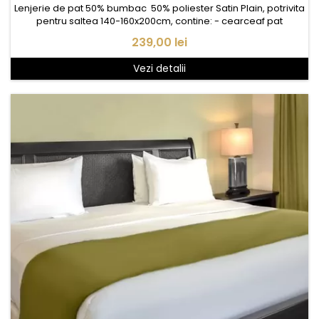
Lenjerie de pat 50% bumbac 50% poliester Satin Plain, potrivita
pentru saltea 140-160x200cm, contine: - cearceaf pat
230x280cm, Satin plain - husa pilota 1* 180x210cm, Satin Satin
Pret
239,00 lei
plain - fata perna 2* 50x70cm, Satin plain
Vezi detalii