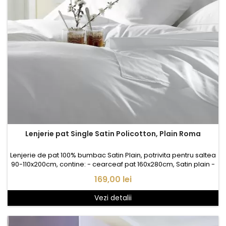
Lenjerie pat Single Satin Policotton, Plain Roma
Lenjerie de pat 100% bumbac Satin Plain, potrivita pentru saltea
90-110x200cm, contine: - cearceaf pat 160x280cm, Satin plain -
husa pilota 1* 150x210cm, Satin Satin plain - fata perna 1*
Pret
169,00 lei
50x70cm, Satin plain
Vezi detalii