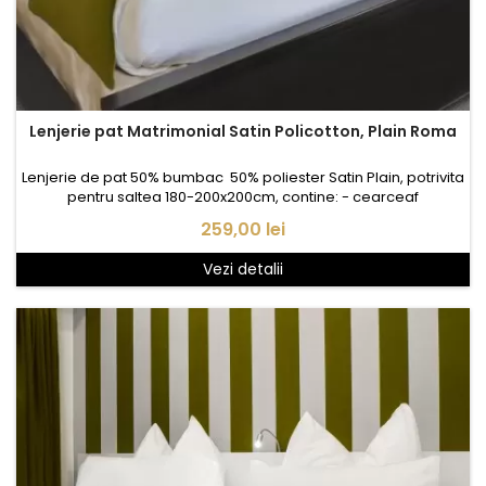
Lenjerie pat Matrimonial Satin Policotton, Plain Roma
Lenjerie de pat 50% bumbac 50% poliester Satin Plain, potrivita
pentru saltea 180-200x200cm, contine: - cearceaf
pat 250x280cm, Satin plain - husa pilota 1* 200x220cm, Satin
Pret
259,00 lei
Satin plain - fata perna 2* 50x70cm, Satin plain
Vezi detalii