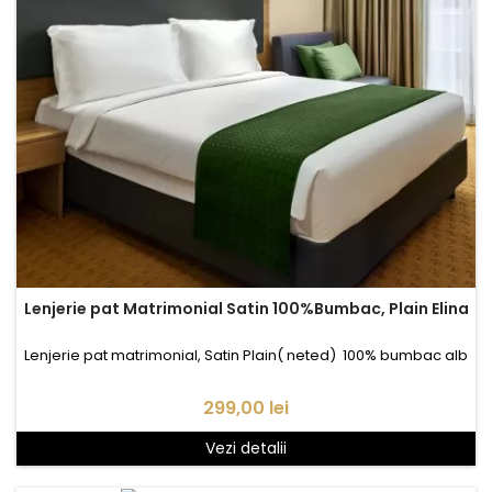
Lenjerie pat Matrimonial Satin 100%Bumbac, Plain Elina
Lenjerie pat matrimonial, Satin Plain( neted) 100% bumbac alb
Pret
299,00 lei
Vezi detalii