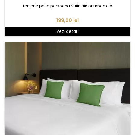
Lenjerie pat o persoana Satin din bumbac alb
Pret
199,00 lei
Vezi detalii