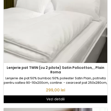
Lenjerie pat TWIN (cu 2 pilote) Satin Policotton, , Plain
Roma
Lenjerie de pat 50% bumbac 50% poliester Satin Plain, potrivita
pentru saltea 90-110x200cm, contine: - cearceaf pat 250x280cm,
Satin plain - husa pilota 2* 150x210cm, Satin Satin plain - fata
Pret
299,00 lei
perna 2* 50x70cm, Satin plain
Vezi detalii