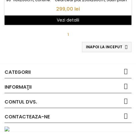
husa pilota 2* 150x210cm, Satin Satin plain - fata perna 2*
Pret
299,00 lei
50x70cm, Satin plain
Vezi detalii
1
INAPOI LA INCEPUT


CATEGORII

INFORMAŢII

CONTUL DVS.

CONTACTEAZA-NE