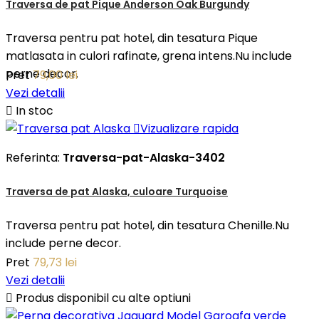
Traversa de pat Pique Anderson Oak Burgundy
Traversa pentru pat hotel, din tesatura Pique
matlasata in culori rafinate, grena intens.Nu include
perne decor.
Pret
79,00 lei
Vezi detalii

In stoc

Vizualizare rapida
Referinta:
Traversa-pat-Alaska-3402
Traversa de pat Alaska, culoare Turquoise
Traversa pentru pat hotel, din tesatura Chenille.Nu
include perne decor.
Pret
79,73 lei
Vezi detalii

Produs disponibil cu alte optiuni