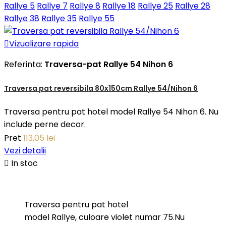
Rallye 5
Rallye 7
Rallye 8
Rallye 18
Rallye 25
Rallye 28
Rallye 38
Rallye 35
Rallye 55

Vizualizare rapida
Referinta:
Traversa-pat Rallye 54 Nihon 6
Traversa pat reversibila 80x150cm Rallye 54/Nihon 6
Traversa pentru pat hotel model Rallye 54 Nihon 6. Nu
include perne decor.
Pret
113,05 lei
Vezi detalii

In stoc
Traversa pentru pat hotel
model Rallye, culoare violet numar 75.Nu