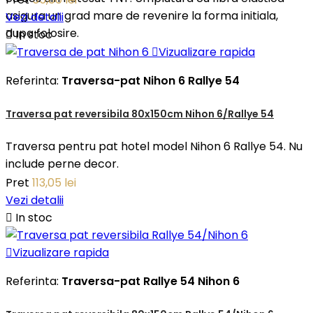
asigura un grad mare de revenire la forma initiala,
Vezi detalii
dupa folosire.

In stoc

Vizualizare rapida
Referinta:
Traversa-pat Nihon 6 Rallye 54
Traversa pat reversibila 80x150cm Nihon 6/Rallye 54
Traversa pentru pat hotel model Nihon 6 Rallye 54. Nu
include perne decor.
Pret
113,05 lei
Vezi detalii

In stoc

Vizualizare rapida
Referinta:
Traversa-pat Rallye 54 Nihon 6