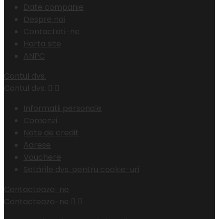
Date companie
Despre noi
Contactati-ne
Harta site
ANPC
Contul dvs.
Contul dvs.


Informatii personale
Comenzi
Note de credit
Adrese
Vouchere
Setările dvs. pentru cookie-uri
Contacteaza-ne
Contacteaza-ne

