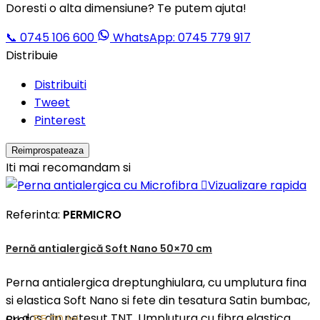
Doresti o alta dimensiune? Te putem ajuta!
📞
0745 106 600
WhatsApp: 0745 779 917
Distribuie
Distribuiti
Tweet
Pinterest
Iti mai recomandam si

Vizualizare rapida
Referinta:
PERMICRO
Pernă antialergică Soft Nano 50×70 cm
Perna antialergica dreptunghiulara, cu umplutura fina
si elastica Soft Nano si fete din tesatura Satin bumbac,
cu dos din netesut TNT. Umplutura cu fibra elastica
Pret
55,00 lei