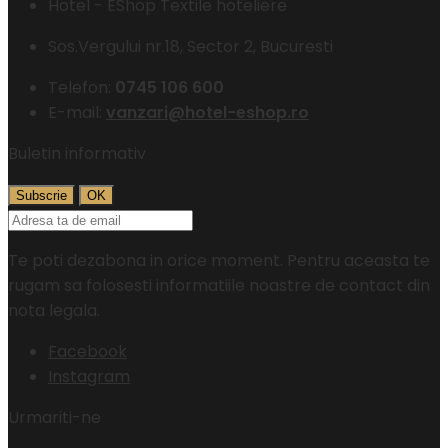
Hotel - EShop Textile hoteliere
Sos.Vergului nr.18, Sector 2, Bucuresti
Telefon:
0745 106 600
E-mail:
vanzari@hotel-eshop.ro
Buletin informativ
Te poti dezabona in orice moment. Pentru aceasta te
rugam sa folosesti informatiile noastre de contact din
nota legala.
Facebook
Instagram
Urmariti-ne