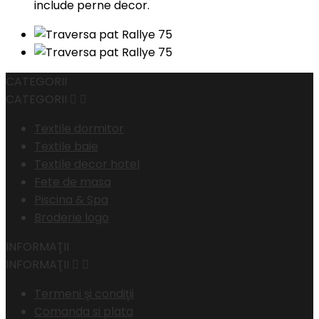
include perne decor.
CATEGORII
CATEGORII


Textile dormitor
Textile baie
Textile decor hotel
Fete de masa
Piscina & Spa
Broderie logo
INFORMAŢII
INFORMAŢII


Termeni şi condiţii
Comanda si plata