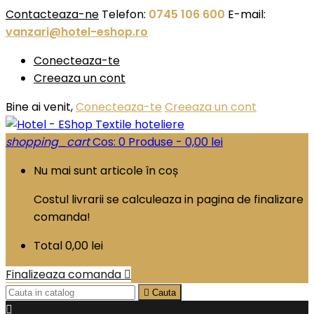
Contacteaza-ne
Telefon:
0745 106 600
E-mail:
vanzari@hotel-eshop.ro
Conecteaza-te
Creeaza un cont
Bine ai venit,
Conecteaza-te
Creeaza un cont
shopping_cart
Cos:
0
Produse - 0,00 lei
Nu mai sunt articole în coș
Costul livrarii se calculeaza in pagina de finalizare
comanda!
Total
0,00 lei
Finalizeaza comanda


Cauta
