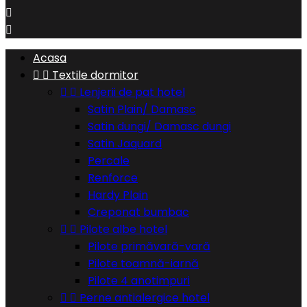


Acasa


Textile dormitor


Lenjerii de pat hotel
Satin Plain/ Damasc
Satin dungi/ Damasc dungi
Satin Jaquard
Percale
Renforce
Hardy Plain
Creponat bumbac


Pilote albe hotel
Pilote primăvară-vară
Pilote toamnă-iarnă
Pilote 4 anotimpuri


Perne antialergice hotel