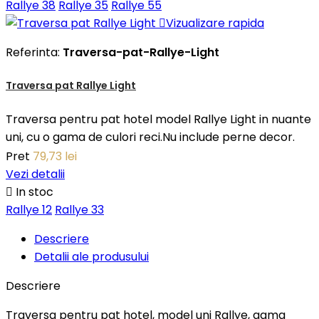
Rallye 38
Rallye 35
Rallye 55

Vizualizare rapida
Referinta:
Traversa-pat-Rallye-Light
Traversa pat Rallye Light
Traversa pentru pat hotel model Rallye Light in nuante
uni, cu o gama de culori reci.Nu include perne decor.
Pret
79,73 lei
Vezi detalii

In stoc
Rallye 12
Rallye 33
Descriere
Detalii ale produsului
Descriere
Traversa pentru pat hotel, model uni Rallye, gama