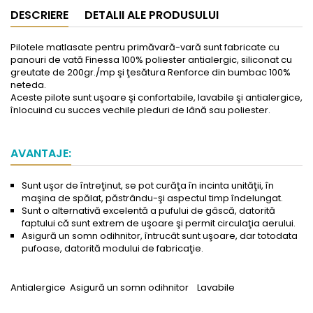
DESCRIERE
DETALII ALE PRODUSULUI
Pilotele matlasate pentru primăvară-vară sunt fabricate cu
panouri de vată Finessa 100% poliester antialergic, siliconat cu
greutate de 200gr./mp şi ţesătura Renforce din bumbac 100%
neteda.
Aceste pilote sunt uşoare şi confortabile, lavabile şi antialergice,
înlocuind cu succes vechile pleduri de lână sau poliester.
AVANTAJE:
Sunt uşor de întreţinut, se pot curăţa în incinta unităţii, în
maşina de spălat, păstrându-şi aspectul timp îndelungat.
Sunt o alternativă excelentă a pufului de gâscă, datorită
faptului că sunt extrem de uşoare şi permit circulaţia aerului.
Asigură un somn odihnitor, întrucât sunt uşoare, dar totodata
pufoase, datorită modului de fabricaţie.
Antialergice
Asigură un somn odihnitor
Lavabile