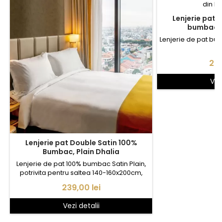
Lenjerie pat 
bumbac, 
Lenjerie de pat bu
Pre
239
Vez
Lenjerie pat Double Satin 100%
Bumbac, Plain Dhalia
Lenjerie de pat 100% bumbac Satin Plain,
potrivita pentru saltea 140-160x200cm,
contine: - cearceaf pat 230x280cm, Satin
Pret
239,00 lei
plain - husa pilota 1* 180x210cm, Satin Satin
plain - fata perna 2* 50x70cm, Satin plain
Vezi detalii