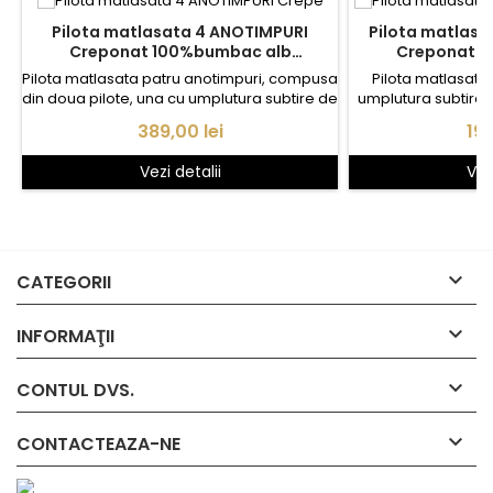
Pilota matlasata 4 ANOTIMPURI
Pilota matlas
Creponat 100%bumbac alb
Creponat 1
200X220CM
200
Pilota matlasata patru anotimpuri, compusa
Pilota matlasata
din doua pilote, una cu umplutura subtire de
umplutura subtire 
200gr./mp. iar cealalta cu
pufoasa, cu tesat
Pret
Pre
389,00 lei
199
umplutura generoasa de 400gr/mp,
alb de calitate, po
usoara si pufoasa, confectionate cu
doua persoane matri
Vezi detalii
Vez
tesatura 100% bumbac Crepe alb de
200
calitate si panouri Finessa. Cele doua pilote
se prind cu capse albe de calitate pe intreg
perimetrul pilotelor, formand o pilota...

CATEGORII

INFORMAŢII

CONTUL DVS.

CONTACTEAZA-NE