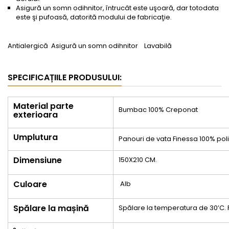
Asigură un somn odihnitor, întrucât este uşoară, dar totodata
este şi pufoasă, datorită modului de fabricaţie.
Antialergică
Asigură un somn odihnitor
Lavabilă
SPECIFICAȚIILE PRODUSULUI:
Material parte
Bumbac 100% Creponat
exterioara
Umplutura
Panouri de vata Finessa 100% pol
Dimensiune
150X210 CM.
Culoare
Alb
Spălare la mașină
Spălare la temperatura de 30’C. 