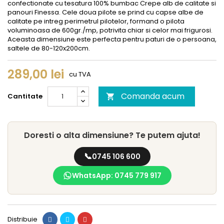
confectionate cu tesatura 100% bumbac Crepe alb de calitate si
panouri Finessa. Cele doua pilote se prind cu capse albe de
calitate pe intreg perimetrul pilotelor, formand o pilota
voluminoasa de 600gr./mp, potrivita chiar si celor mai frigurosi.
Aceasta dimensiune este perfecta pentru paturi de o persoana,
saltele de 80-120x200cm.
289,00 lei
cu TVA
Comanda acum
Cantitate

Doresti o alta dimensiune? Te putem ajuta!
📞
0745 106 600
WhatsApp: 0745 779 917
Distribuie