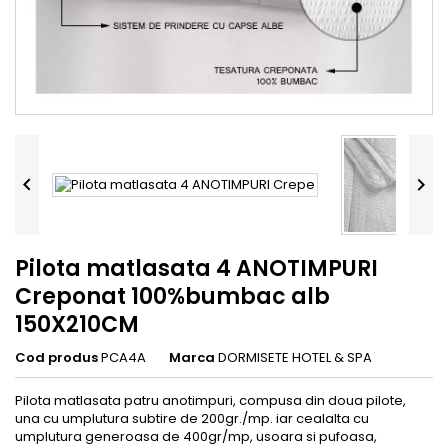


Pilota matlasata 4 ANOTIMPURI
Creponat 100%bumbac alb
150X210CM
Cod produs
PCA4A
Marca
DORMISETE HOTEL & SPA
Pilota matlasata patru anotimpuri, compusa din doua pilote,
una cu umplutura subtire de 200gr./mp. iar cealalta cu
umplutura generoasa de 400gr/mp, usoara si pufoasa,