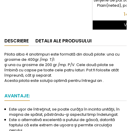
Lenjerie de pat 50
Plain(neted), potr
110x200cm, con
Pre
149
160x280cm- husa pi
perna 
Vez
DESCRIERE
DETALII ALE PRODUSULUI
Pilota alba 4 anotimpuri este formată din două pilote: una cu
grosime de 400gr./mp T/I
şi una cu grosime de 200 gr./mp. P/V. Cele două pilote se
îmbină cu capse pe toate cele patru laturi. Pot fi folosite atât
împreună, cât şi separat.
Acesta pilota este soluţia optimă pentru întregul an .
.
AVANTAJE:
Este uşor de întreţinut, se poate curăţa în incinta unităţii, în
maşina de spălat, păstrându-şi aspectul timp îndelungat.
Este o alternativă excelentă a pufului de gâscă, datorită
faptului că este extrem de uşoara şi permite circulaţia
aerului.