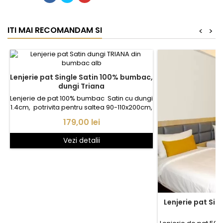
ITI MAI RECOMANDAM SI
<
>
Lenjerie pat Single Satin 100% bumbac,
dungi Triana
Lenjerie de pat 100% bumbac Satin cu dungi
1.4cm, potrivita pentru saltea 90-110x200cm,
contine: - cearceaf pat 160x280cm,
Pret
179,00 lei
Satin dungi - husa pilota 1* 150x210cm, Satin
Satin dungi - fata perna 1* 50x70cm,
Vezi detalii
Satin dungi
Lenjerie pat Sin