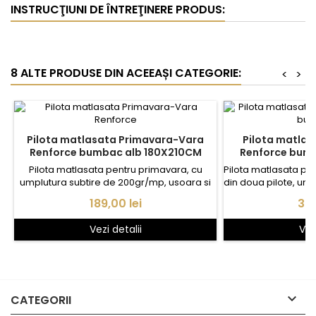
INSTRUCŢIUNI DE ÎNTREŢINERE PRODUS:
8 ALTE PRODUSE DIN ACEEAȘI CATEGORIE:
<
>
Pilota matlasata Primavara-Vara
Pilota matla
Renforce bumbac alb 180X210CM
Renforce bum
Pilota matlasata pentru primavara, cu
Pilota matlasata pa
umplutura subtire de 200gr/mp, usoara si
din doua pilote, una
pufoasa, cu tesatura 100% bumbac alb de
200gr./mp. 
Pret
Pre
189,00 lei
369
calitate, potrivita pentru paturi de doua
umplutura gene
persoane, saltele de 140-160x200cm.
usoara si pufoa
Vezi detalii
Vez
tesatura 100% bu
calitate, tesatura n
Cele doua pilote se
calitate pe intreg 

CATEGORII