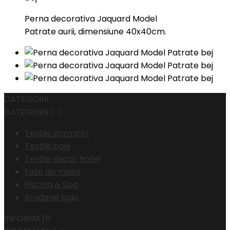
Perna decorativa Jaquard Model
Patrate aurii, dimensiune 40x40cm.
CATEGORII
CATEGORII


Textile dormitor
Textile baie
Textile decor hotel
Fete de masa
Piscina & Spa
Broderie logo
INFORMAŢII