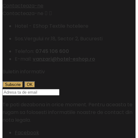
Contacteaza-ne
Contacteaza-ne


Hotel - EShop Textile hoteliere
Sos.Vergului nr.18, Sector 2, Bucuresti
Telefon:
0745 106 600
E-mail:
vanzari@hotel-eshop.ro
Buletin informativ
Te poti dezabona in orice moment. Pentru aceasta te
rugam sa folosesti informatiile noastre de contact din
nota legala.
Facebook