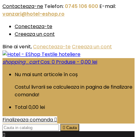
Contacteaza-ne
Telefon:
0745 106 600
E-mail:
vanzari@hotel-eshop.ro
Conecteaza-te
Creeaza un cont
Bine ai venit,
Conecteaza-te
Creeaza un cont
shopping_cart
Cos:
0
Produse - 0,00 lei
Nu mai sunt articole în coș
Costul livrarii se calculeaza in pagina de finalizare
comanda!
Total
0,00 lei
Finalizeaza comanda


Cauta
