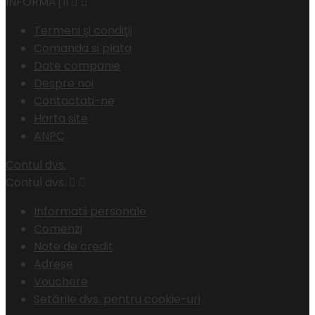
INFORMAŢII


Termeni şi condiţii
Comanda si plata
Date companie
Despre noi
Contactati-ne
Harta site
ANPC
Contul dvs.
Contul dvs.


Informatii personale
Comenzi
Note de credit
Adrese
Vouchere
Setările dvs. pentru cookie-uri