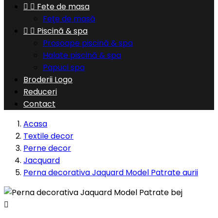


Fete de masa
Feţe de masă


Piscină & spa
Prosoape piscină & spa
Halate piscină & spa
Papuci spa
Broderii Logo
Reduceri
Contact
Acasa
Textile decor
Perne decor
Jacquard
Perna decorativa Jaquard Model Patrate aurii
