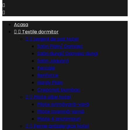


Acasa


Textile dormitor


Lenjerii de pat hotel
Satin Plain/ Damasc
Satin dungi/ Damasc dungi
Satin Jaquard
Percale
Renforce
Hardy Plain
Creponat bumbac


Pilote albe hotel
Pilote primăvară-vară
Pilote toamnă-iarnă
Pilote 4 anotimpuri


Perne antialergice hotel