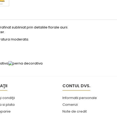
nat subliniat prin detaliile florale aurii.
er.
ratura moderata.
AŢII
CONTUL DVS.
i condiţii
Informatii personale
si plata
Comenzi
mpanie
Note de credit