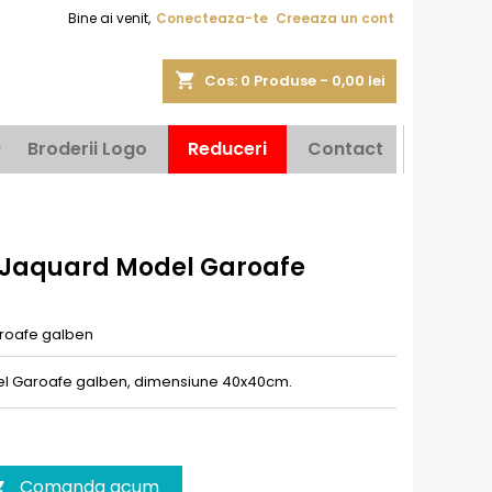
Bine ai venit,
Conecteaza-te
Creeaza un cont
shopping_cart
Cos:
0
Produse - 0,00 lei
Broderii Logo
Reduceri
Contact
 Jaquard Model Garoafe
roafe galben
l Garoafe galben, dimensiune 40x40cm.
Comanda acum
