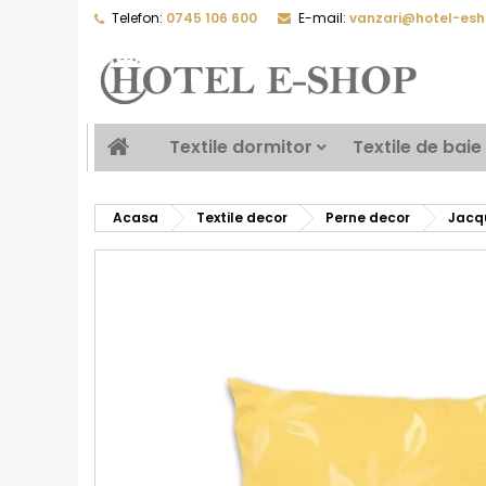
Telefon:
0745 106 600
E-mail:
vanzari@hotel-esh
Textile dormitor
Textile de baie
Acasa
Textile decor
Perne decor
Jacq