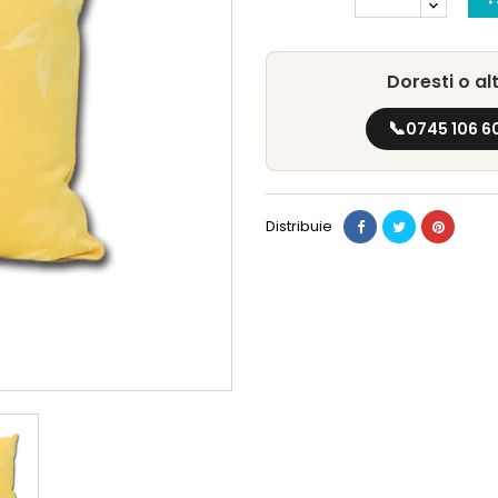
Doresti o a
📞
0745 106 6
Distribuie