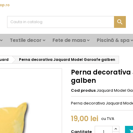
op.ro

Textile decor
Fete de masa
Piscină & spa
uard
Perna decorativa Jaquard Model Garoafe galben
Perna decorativa
galben
Cod produs
Jaquard Model Ga
Perna decorativa Jaquard Mode
19,00 lei
cu TVA
Cantitate