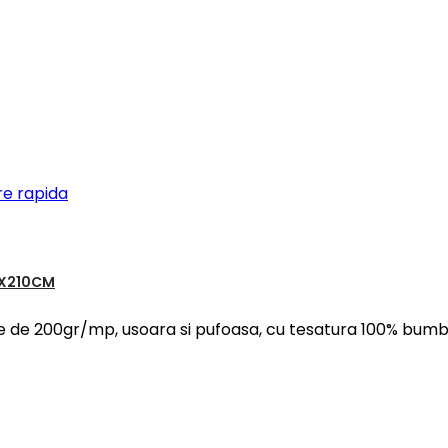
re rapida
0X210CM
 de 200gr/mp, usoara si pufoasa, cu tesatura 100% bumbac