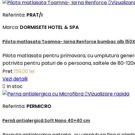

Vizualizar
Referinta:
PRAT/I
Marca:
DORMISETE HOTEL & SPA
Pilota matlasata Toamna- Iarna Renforce bumbac alb 15
Pilota matlasata pentru primavara, cu umplutura gener
potrivita pentru paturi de o persoana, saltele de 80-12
Pret
159,00 lei
Vezi detalii

In stoc

Vizualizare rapida
Referinta:
PERMICRO
Pernă antialergică Soft Nano 40×40 cm
Pernuta antialergica patrata, cu umplutura fina si elast