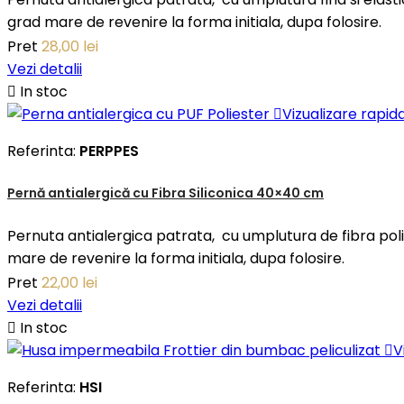
grad mare de revenire la forma initiala, dupa folosire.
Pret
28,00 lei
Vezi detalii

In stoc

Vizualizare rapid
Referinta:
PERPPES
Pernă antialergică cu Fibra Siliconica 40×40 cm
Pernuta antialergica patrata, cu umplutura de fibra pol
mare de revenire la forma initiala, dupa folosire.
Pret
22,00 lei
Vezi detalii

In stoc

V
Referinta:
HSI