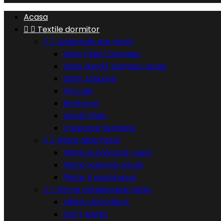
Acasa


Textile dormitor


Lenjerii de pat hotel
Satin Plain/ Damasc
Satin dungi/ Damasc dungi
Satin Jaquard
Percale
Renforce
Hardy Plain
Creponat bumbac


Pilote albe hotel
Pilote primăvară-vară
Pilote toamnă-iarnă
Pilote 4 anotimpuri


Perne antialergice hotel
FIBRA SILICONICA
SOFT NANO