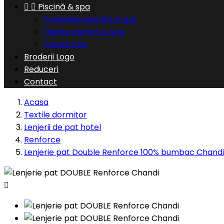


Piscină & spa
Prosoape piscină & spa
Halate piscină & spa
Papuci spa
Broderii Logo
Reduceri
Contact
Acasa
Textile dormitor
Lenjerii de pat hotel
Renforce
Lenjerie pat Double Renforce 100% bumbac Chandi
