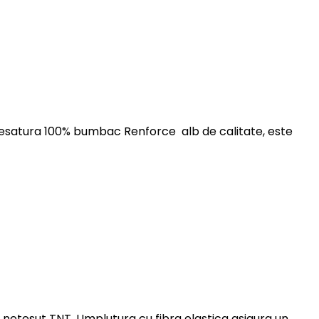
esatura 100% bumbac Renforce alb de calitate, este
n netesut TNT. Umplutura cu fibra elastica asigura un