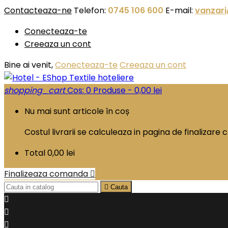
Contacteaza-ne
Telefon:
0745 106 600
E-mail:
vanzari
Conecteaza-te
Creeaza un cont
Bine ai venit,
Conecteaza-te
Creeaza un cont
shopping_cart
Cos:
0
Produse - 0,00 lei
Nu mai sunt articole în coș
Costul livrarii se calculeaza in pagina de finalizar
Total
0,00 lei
Finalizeaza comanda


Cauta


