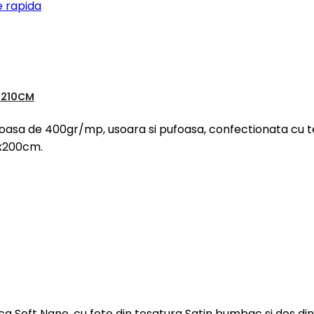
e rapida
0X210CM
oasa de 400gr/mp, usoara si pufoasa, confectionata cu t
0x200cm.
ica Soft Nano, cu fete din tesatura Satin bumbac si dos di