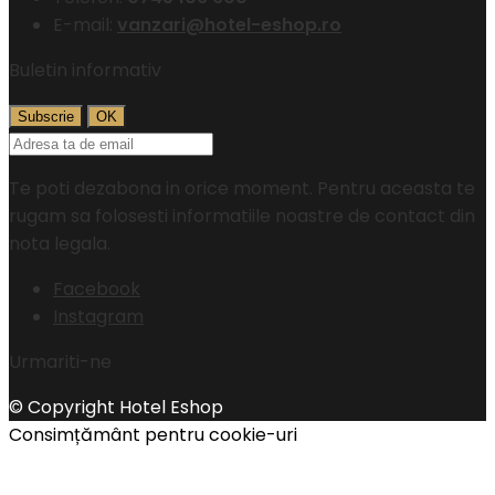
E-mail:
vanzari@hotel-eshop.ro
Buletin informativ
Te poti dezabona in orice moment. Pentru aceasta te
rugam sa folosesti informatiile noastre de contact din
nota legala.
Facebook
Instagram
Urmariti-ne
© Copyright Hotel Eshop
Consimțământ pentru cookie-uri