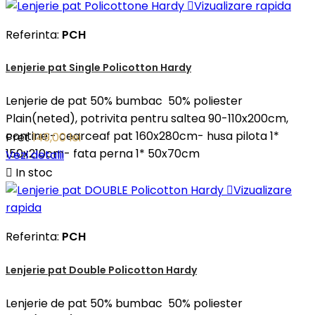

Vizualizare rapida
Referinta:
PCH
Lenjerie pat Single Policotton Hardy
Lenjerie de pat 50% bumbac 50% poliester
Plain(neted), potrivita pentru saltea 90-110x200cm,
contine:- cearceaf pat 160x280cm- husa pilota 1*
Pret
149,00 lei
150x210cm- fata perna 1* 50x70cm
Vezi detalii

In stoc

Vizualizare
rapida
Referinta:
PCH
Lenjerie pat Double Policotton Hardy
Lenjerie de pat 50% bumbac 50% poliester