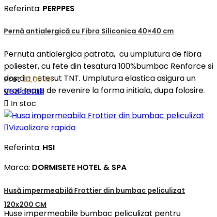
Referinta:
PERPPES
Pernă antialergică cu Fibra Siliconica 40×40 cm
Pernuta antialergica patrata, cu umplutura de fibra
poliester, cu fete din tesatura 100%bumbac Renforce si
dos din netesut TNT. Umplutura elastica asigura un
Pret
22,00 lei
grad mare de revenire la forma initiala, dupa folosire.
Vezi detalii

In stoc

Vizualizare rapida
Referinta:
HSI
Marca:
DORMISETE HOTEL & SPA
Husă impermeabilă Frottier din bumbac peliculizat
120x200 CM
Huse impermeabile bumbac peliculizat pentru