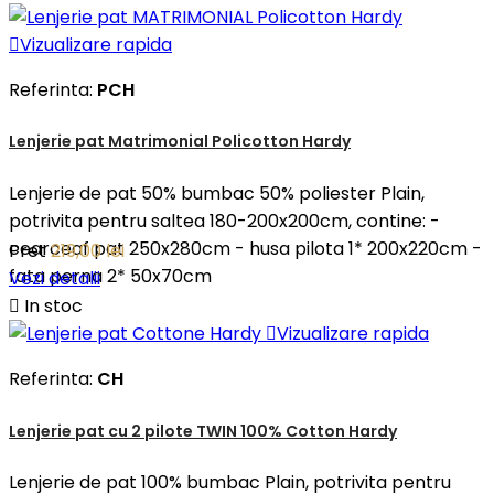

Vizualizare rapida
Referinta:
PCH
Lenjerie pat Matrimonial Policotton Hardy
Lenjerie de pat 50% bumbac 50% poliester Plain,
potrivita pentru saltea 180-200x200cm, contine: -
cearceaf pat 250x280cm - husa pilota 1* 200x220cm -
Pret
219,00 lei
fata perna 2* 50x70cm
Vezi detalii

In stoc

Vizualizare rapida
Referinta:
CH
Lenjerie pat cu 2 pilote TWIN 100% Cotton Hardy
Lenjerie de pat 100% bumbac Plain, potrivita pentru