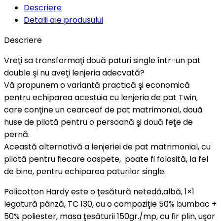
Descriere
Detalii ale produsului
Descriere
Vreţi sa transformaţi două paturi single într-un pat
double şi nu aveţi lenjeria adecvată?
Vă propunem o variantă practică şi economică
pentru echiparea acestuia cu lenjeria de pat Twin,
care conţine un cearceaf de pat matrimonial, două
huse de pilotă pentru o persoană şi două feţe de
pernă.
Această alternativă a lenjeriei de pat matrimonial, cu
pilotă pentru fiecare oaspete, poate fi folosită, la fel
de bine, pentru echiparea paturilor single.
Policotton Hardy este o ţesătură netedă,albă, 1×1
legatură pânză, TC 130, cu o compoziţie 50% bumbac +
50% poliester, masa ţesăturii 150gr./mp, cu fir plin, uşor