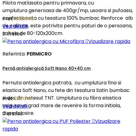
Pilota matlasata pentru primavara, cu
umplutura generoasa de 400gr/mp, usoara si pufoasa,
confectionata cu tesatura 100% bumbac Renforce alb
Pret
159,00 lei
de calitate, este potrivita pentru paturi de o persoana,
Vezi detalii
saltele de 80-120x200cm.

In stoc

Vizualizare rapida
Referinta:
PERMICRO
Pernă antialergică Soft Nano 40×40 cm
Pernuta antialergica patrata, cu umplutura fina si
elastica Soft Nano, cu fete din tesatura Satin bumbac
si dos din netesut TNT. Umplutura cu fibra elastica
Pret
28,00 lei
asigura un grad mare de revenire la forma initiala,
Vezi detalii
dupa folosire.

In stoc

Vizualizare
rapida