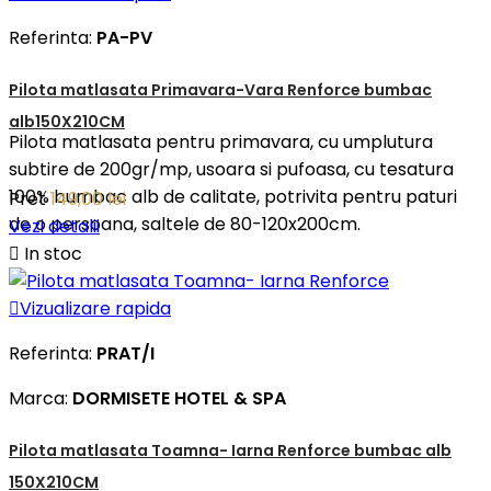
Referinta:
PA-PV
Pilota matlasata Primavara-Vara Renforce bumbac
alb150X210CM
Pilota matlasata pentru primavara, cu umplutura
subtire de 200gr/mp, usoara si pufoasa, cu tesatura
100% bumbac alb de calitate, potrivita pentru paturi
Pret
149,00 lei
de o persoana, saltele de 80-120x200cm.
Vezi detalii

In stoc

Vizualizare rapida
Referinta:
PRAT/I
Marca:
DORMISETE HOTEL & SPA
Pilota matlasata Toamna- Iarna Renforce bumbac alb
150X210CM