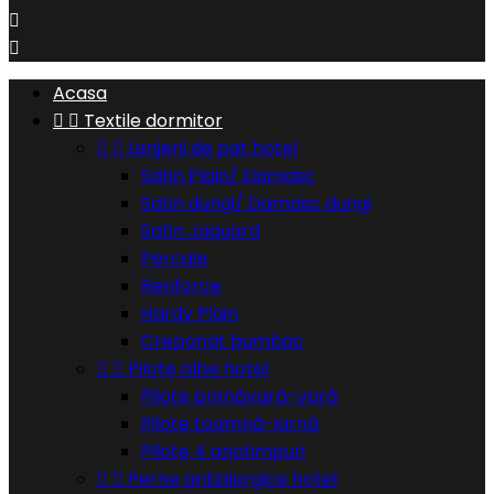


Acasa


Textile dormitor


Lenjerii de pat hotel
Satin Plain/ Damasc
Satin dungi/ Damasc dungi
Satin Jaquard
Percale
Renforce
Hardy Plain
Creponat bumbac


Pilote albe hotel
Pilote primăvară-vară
Pilote toamnă-iarnă
Pilote 4 anotimpuri


Perne antialergice hotel