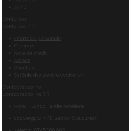
ANPC
Contul dvs.
Contul dvs.


Informatii personale
Comenzi
Note de credit
Adrese
Vouchere
Setările dvs. pentru cookie-uri
Contacteaza-ne
Contacteaza-ne


Hotel - EShop Textile hoteliere
Sos.Vergului nr.18, Sector 2, Bucuresti
Telefon:
0745 106 600