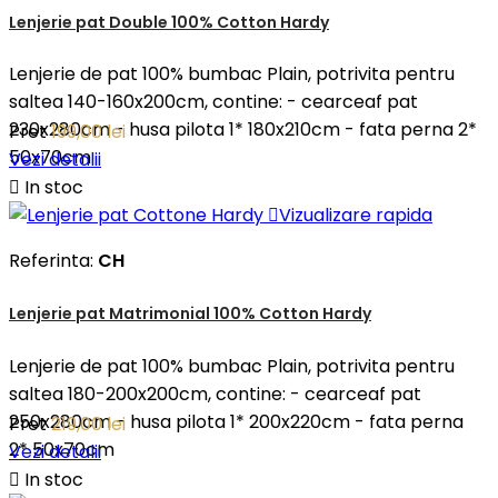
Lenjerie pat Double 100% Cotton Hardy
Lenjerie de pat 100% bumbac Plain, potrivita pentru
saltea 140-160x200cm, contine: - cearceaf pat
230x280cm - husa pilota 1* 180x210cm - fata perna 2*
Pret
199,00 lei
50x70cm
Vezi detalii

In stoc

Vizualizare rapida
Referinta:
CH
Lenjerie pat Matrimonial 100% Cotton Hardy
Lenjerie de pat 100% bumbac Plain, potrivita pentru
saltea 180-200x200cm, contine: - cearceaf pat
250x280cm - husa pilota 1* 200x220cm - fata perna
Pret
219,00 lei
2* 50x70cm
Vezi detalii

In stoc