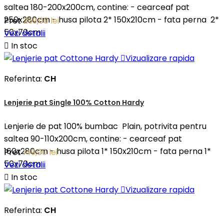
saltea 180-200x200cm, contine: - cearceaf pat
250x280cm - husa pilota 2* 150x210cm - fata perna 2*
Pret
259,00 lei
50x70cm
Vezi detalii

In stoc

Vizualizare rapida
Referinta:
CH
Lenjerie pat Single 100% Cotton Hardy
Lenjerie de pat 100% bumbac Plain, potrivita pentru
saltea 90-110x200cm, contine: - cearceaf pat
160x280cm - husa pilota 1* 150x210cm - fata perna 1*
Pret
149,00 lei
50x70cm
Vezi detalii

In stoc

Vizualizare rapida
Referinta:
CH