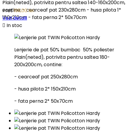
Plain(neted), potrivita pentru saltea 140-160x200cm,
contine: - cearceaf pat 230x280cm - husa pilota 1*
Pret
199,00 lei
180x210cm - fata perna 2* 50x70cm
Vezi detalii

In stoc
Lenjerie de pat 50% bumbac 50% poliester
Plain(neted), potrivita pentru saltea 180-
200x200cm, contine:
- cearceaf pat 250x280cm
- husa pilota 2* 150x210cm
- fata perna 2* 50x70cm