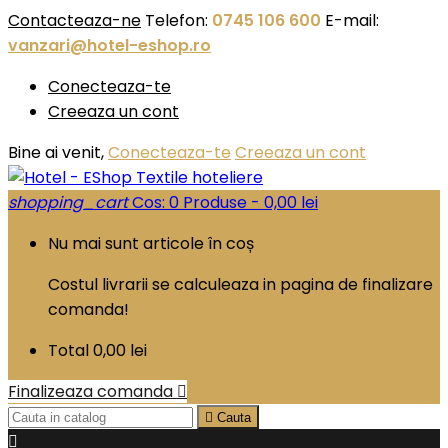
Contacteaza-ne
Telefon:
0745 106 600
E-mail:
vanzari@hotel-eshop.ro
Conecteaza-te
Creeaza un cont
Bine ai venit,
Conecteaza-te
Creeaza un cont
shopping_cart
Cos:
0
Produse - 0,00 lei
Nu mai sunt articole în coș
Costul livrarii se calculeaza in pagina de finalizare
comanda!
Total
0,00 lei
Finalizeaza comanda


Cauta
