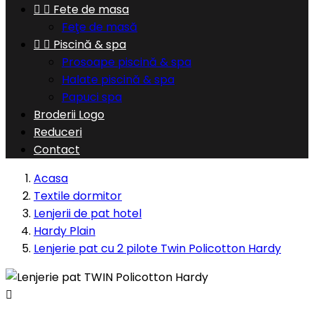


Fete de masa
Feţe de masă


Piscină & spa
Prosoape piscină & spa
Halate piscină & spa
Papuci spa
Broderii Logo
Reduceri
Contact
Acasa
Textile dormitor
Lenjerii de pat hotel
Hardy Plain
Lenjerie pat cu 2 pilote Twin Policotton Hardy
