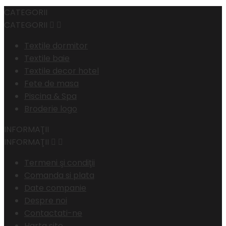
CATEGORII
CATEGORII


Textile dormitor
Textile baie
Textile decor hotel
Fete de masa
Piscina & Spa
Broderie logo
INFORMAŢII
INFORMAŢII


Termeni şi condiţii
Comanda si plata
Date companie
Despre noi
Contactati-ne
Harta site