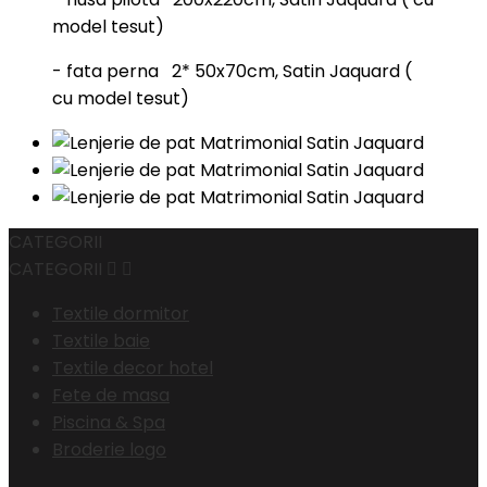
model tesut)
- fata perna 2* 50x70cm, Satin Jaquard (
cu model tesut)
CATEGORII
CATEGORII


Textile dormitor
Textile baie
Textile decor hotel
Fete de masa
Piscina & Spa
Broderie logo