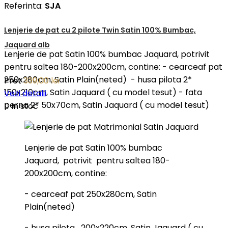
Referinta:
SJA
Lenjerie de pat cu 2 pilote Twin Satin 100% Bumbac,
Jaquard alb
Lenjerie de pat Satin 100% bumbac Jaquard, potrivit
pentru saltea 180-200x200cm, contine: - cearceaf pat
250x280cm, Satin Plain(neted) - husa pilota 2*
Pret
339,00 lei
150x210cm, Satin Jaquard ( cu model tesut) - fata
Vezi detalii
perna 2* 50x70cm, Satin Jaquard ( cu model tesut)

In stoc
Lenjerie de pat Satin 100% bumbac
Jaquard, potrivit pentru saltea 180-
200x200cm, contine:
- cearceaf pat 250x280cm, Satin
Plain(neted)
- husa pilota 200x220cm, Satin Jaquard ( cu