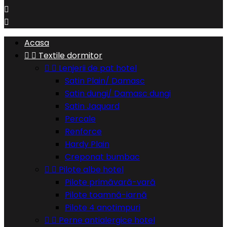


Acasa


Textile dormitor


Lenjerii de pat hotel
Satin Plain/ Damasc
Satin dungi/ Damasc dungi
Satin Jaquard
Percale
Renforce
Hardy Plain
Creponat bumbac


Pilote albe hotel
Pilote primăvară-vară
Pilote toamnă-iarnă
Pilote 4 anotimpuri


Perne antialergice hotel