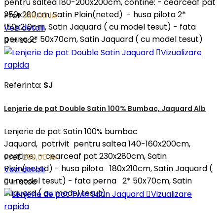
pentru saltea 180-200x200cm, contine: - cearceaf pat
250x280cm, Satin Plain(neted) - husa pilota 2*
Pret
339,00 lei
150x210cm, Satin Jaquard ( cu model tesut) - fata
Vezi detalii
perna 2* 50x70cm, Satin Jaquard ( cu model tesut)

In stoc

Vizualizare
rapida
Referinta:
SJ
Lenjerie de pat Double Satin 100% Bumbac, Jaquard Alb
Lenjerie de pat Satin 100% bumbac
Jaquard, potrivit pentru saltea 140-160x200cm,
contine: - cearceaf pat 230x280cm, Satin
Pret
299,00 lei
Plain(neted) - husa pilota 180x210cm, Satin Jaquard (
Vezi detalii
cu model tesut) - fata perna 2* 50x70cm, Satin

In stoc
Jaquard ( cu model tesut)

Vizualizare
rapida