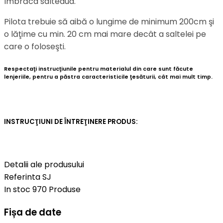
îmbrăca salteaua.
Pilota trebuie să aibă o lungime de minimum 200cm şi
o lăţime cu min. 20 cm mai mare decât a saltelei pe
care o foloseşti.
Respectaţi instrucţiunile pentru materialul din care sunt făcute
lenjeriile, pentru a păstra caracteristicile ţesăturii, cât mai mult timp.
INSTRUCŢIUNI DE ÎNTREŢINERE PRODUS:
Detalii ale produsului
Referinta
SJ
In stoc
970 Produse
Fișa de date