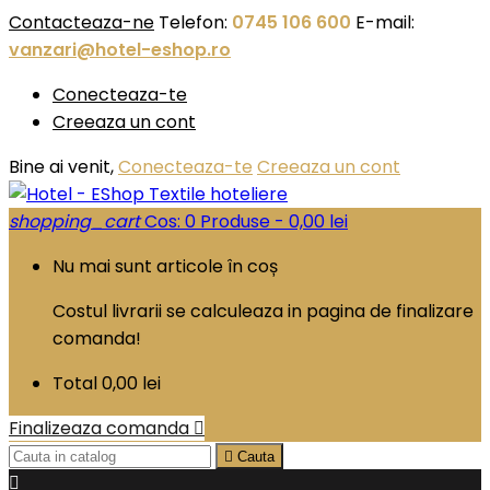
Contacteaza-ne
Telefon:
0745 106 600
E-mail:
vanzari@hotel-eshop.ro
Conecteaza-te
Creeaza un cont
Bine ai venit,
Conecteaza-te
Creeaza un cont
shopping_cart
Cos:
0
Produse - 0,00 lei
Nu mai sunt articole în coș
Costul livrarii se calculeaza in pagina de finalizare
comanda!
Total
0,00 lei
Finalizeaza comanda


Cauta
