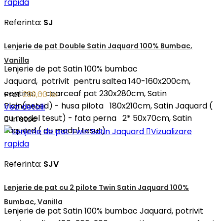
rapida
Referinta:
SJ
Lenjerie de pat Double Satin Jaquard 100% Bumbac,
Vanilla
Lenjerie de pat Satin 100% bumbac
Jaquard, potrivit pentru saltea 140-160x200cm,
contine: - cearceaf pat 230x280cm, Satin
Pret
299,00 lei
Plain(neted) - husa pilota 180x210cm, Satin Jaquard (
Vezi detalii
cu model tesut) - fata perna 2* 50x70cm, Satin

In stoc
Jaquard ( cu model tesut)

Vizualizare
rapida
Referinta:
SJV
Lenjerie de pat cu 2 pilote Twin Satin Jaquard 100%
Bumbac, Vanilla
Lenjerie de pat Satin 100% bumbac Jaquard, potrivit