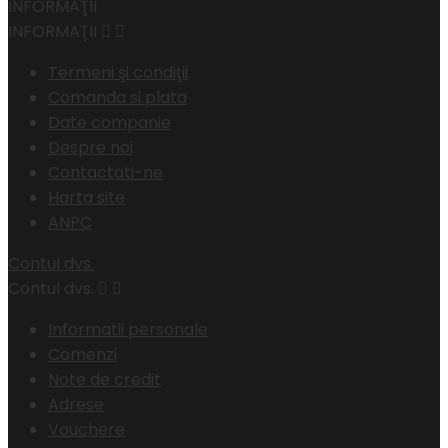
INFORMAŢII
INFORMAŢII


Termeni şi condiţii
Comanda si plata
Date companie
Despre noi
Contactati-ne
Harta site
ANPC
Contul dvs.
Contul dvs.


Informatii personale
Comenzi
Note de credit
Adrese
Vouchere