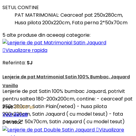
SETUL CONTINE
PAT MATRIMONIAL: Cearceaf pat 250x280cm,
Husa pilota 200x220cm, Fata perna 2*50x70cm
5 alte produse din aceeași categorie:

Vizualizare rapida
Referinta:
SJ
Lenjerie de pat Matrimonial Satin 100% Bumbac, Jaquard
Vanilla
Lenjerie de pat Satin 100% bumbac Jaquard, potrivit
pentru saltea 180-200x200cm, contine: - cearceaf pat
250x280cm, Satin Plain(neted) - husa pilota
Pret
319,00 lei
200x220cm, Satin Jaquard ( cu model tesut) - fata
Vezi detalii
perna 2* 50x70cm, Satin Jaquard ( cu model tesut)

In stoc

Vizualizare