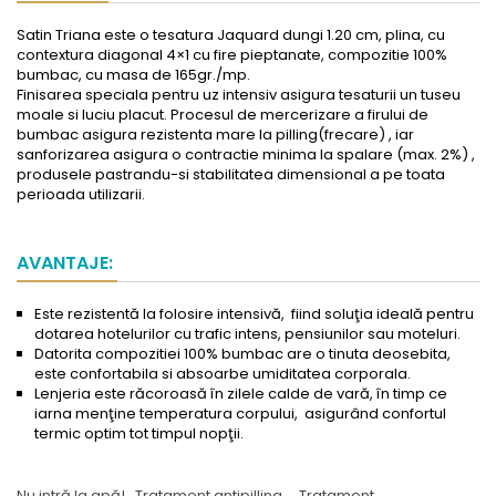
Satin Triana este o tesatura Jaquard dungi 1.20 cm, plina, cu
contextura diagonal 4×1 cu fire pieptanate, compozitie 100%
bumbac, cu masa de 165gr./mp.
Finisarea speciala pentru uz intensiv asigura tesaturii un tuseu
moale si luciu placut. Procesul de mercerizare a firului de
bumbac asigura rezistenta mare la pilling(frecare) , iar
sanforizarea asigura o contractie minima la spalare (max. 2%) ,
produsele pastrandu-si stabilitatea dimensional a pe toata
perioada utilizarii.
AVANTAJE:
Este rezistentă la folosire intensivă, fiind soluţia ideală pentru
dotarea hotelurilor cu trafic intens, pensiunilor sau moteluri.
Datorita compozitiei 100% bumbac are o tinuta deosebita,
este confortabila si absoarbe umiditatea corporala.
Lenjeria este răcoroasă în zilele calde de vară, în timp ce
iarna menţine temperatura corpului, asigurând confortul
termic optim tot timpul nopţii.
Nu intră la apă!
Tratament antipilling
Tratament