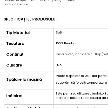
antiîngălbenire
SPECIFICAȚIILE PRODUSULUI:
Tip Material
Satin
Tesatura
100% Bumbac
Continut
Husa pilota, inchidere cu flap(pe
Culoare
Alb
Poate fi spălată la 95°, dar pentr
Spălare la mașină
sugerăm să folosiţi temperatura
Este permisa utilizarea inalbitori
Înălbire:
Inalbiti in solutie rece, diluata de