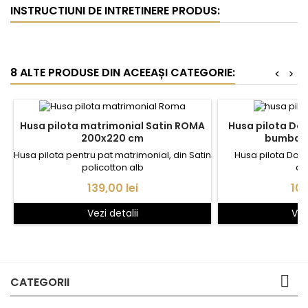
INSTRUCTIUNI DE INTRETINERE PRODUS:
8 ALTE PRODUSE DIN ACEEAȘI CATEGORIE:
<
>
Husa pilota matrimonial Satin ROMA
Husa pilota Do
200x220 cm
bumbac 
Husa pilota pentru pat matrimonial, din Satin
Husa pilota Dou
policotton alb
cr
Pret
Pre
139,00 lei
109
Vezi detalii
Vez

CATEGORII