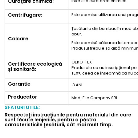
Curăţare chimică:
Interzisa curatarea chimica.
Centrifugare:
Este permisa utilizarea unui pr
Ţesăturile din bumbac în mod ob
abur.
Calcare
Este permisă călcarea la temper
Produsul trebuie sa aibă minimum
OEKO-TEX
Certificare ecologică
Produsele ce au inscripționat pe e
și sanitară:
TEX®, ceea ce înseamnă că nu co
Garantie
3 ANI
Producator
Mod-Elle Company SRL
SFATURI UTILE:
Respectaţi instrucţiunile pentru materialul din care
sunt făcute lenjeriile, pentru a păstra
caracteristicile ţesăturii, cât mai mult timp.