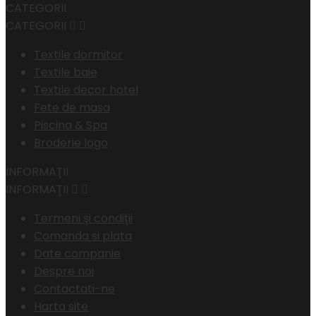
CATEGORII
CATEGORII


Textile dormitor
Textile baie
Textile decor hotel
Fete de masa
Piscina & Spa
Broderie logo
INFORMAŢII
INFORMAŢII


Termeni şi condiţii
Comanda si plata
Date companie
Despre noi
Contactati-ne
Harta site