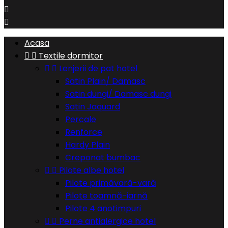


Acasa


Textile dormitor


Lenjerii de pat hotel
Satin Plain/ Damasc
Satin dungi/ Damasc dungi
Satin Jaquard
Percale
Renforce
Hardy Plain
Creponat bumbac


Pilote albe hotel
Pilote primăvară-vară
Pilote toamnă-iarnă
Pilote 4 anotimpuri


Perne antialergice hotel