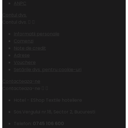
ANPC
Contul dvs.
Contul dvs.


Informatii personale
Comenzi
Note de credit
Adrese
Vouchere
Setările dvs. pentru cookie-uri
Contacteaza-ne
Contacteaza-ne


Hotel - EShop Textile hoteliere
Sos.Vergului nr.18, Sector 2, Bucuresti
Telefon:
0745 106 600