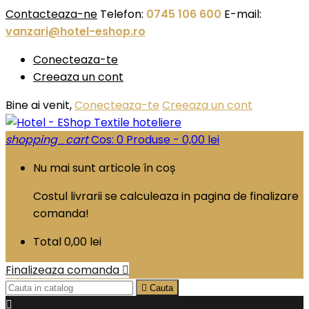
Contacteaza-ne
Telefon:
0745 106 600
E-mail:
vanzari@hotel-eshop.ro
Conecteaza-te
Creeaza un cont
Bine ai venit,
Conecteaza-te
Creeaza un cont
shopping_cart
Cos:
0
Produse - 0,00 lei
Nu mai sunt articole în coș
Costul livrarii se calculeaza in pagina de finalizare
comanda!
Total
0,00 lei
Finalizeaza comanda


Cauta
