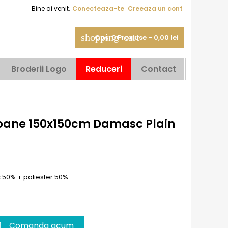
Bine ai venit,
Conecteaza-te
Creeaza un cont
shopping_cart
Cos:
0
Produse - 0,00 lei
Broderii Logo
Reduceri
Contact
oane 150x150cm Damasc Plain
50% + poliester 50%
Comanda acum
