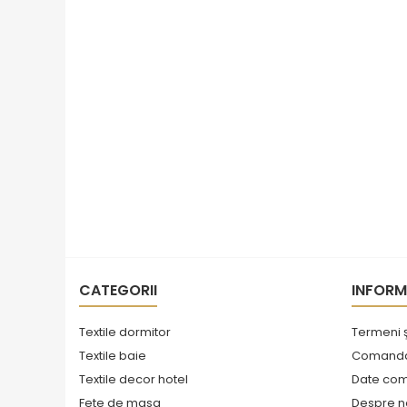
CATEGORII
INFORM
Textile dormitor
Termeni ş
Textile baie
Comanda 
Textile decor hotel
Date co
Fete de masa
Despre n