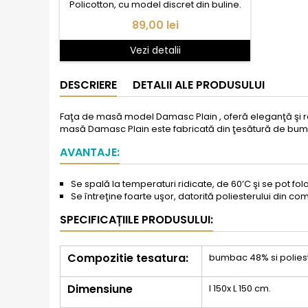
Policotton, cu model discret din buline.
Pret
89,00 lei
Vezi detalii
DESCRIERE
DETALII ALE PRODUSULUI
Faţa de masă model Damasc Plain , oferă eleganţă şi ra
masă Damasc Plain este fabricată din ţesătură de bumb
AVANTAJE:
Se spală la temperaturi ridicate, de 60
’
C şi se pot fo
Se întreţine foarte uşor, datorită poliesterului din co
SPECIFICAȚIILE PRODUSULUI:
Compozitie tesatura:
bumbac 48% si polies
Dimensiune
l 150x L 150 cm.