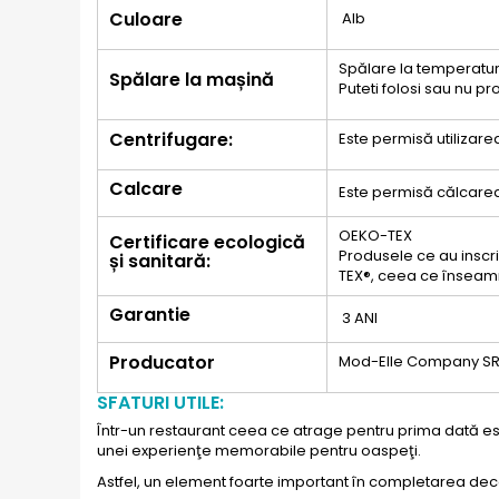
Culoare
Alb
Spălare la temperatur
Spălare la mașină
Puteti folosi sau nu 
Centrifugare:
Este permisă utilizar
Calcare
Este permisă călcarea
OEKO-TEX
Certificare ecologică
Produsele ce au inscrip
și sanitară:
TEX®, ceea ce înseam
Garantie
3 ANI
Producator
Mod-Elle Company SR
SFATURI UTILE:
Într-un restaurant ceea ce atrage pentru prima dată este
unei experienţe memorabile pentru oaspeţi.
Astfel, un element foarte important în completarea dec