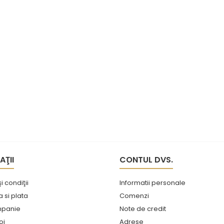
AŢII
CONTUL DVS.
i condiţii
Informatii personale
si plata
Comenzi
mpanie
Note de credit
oi
Adrese