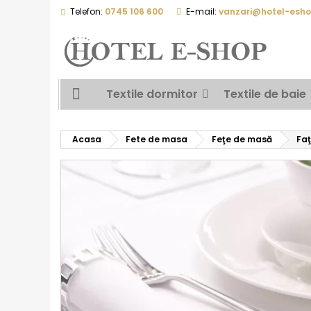
Telefon:
0745 106 600
E-mail:
vanzari@hotel-esho
Textile dormitor
Textile de baie
Acasa
Fete de masa
Feţe de masă
Fa