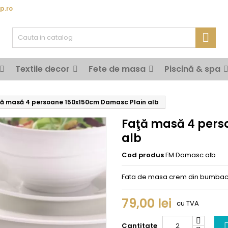
p.ro

Textile decor
Fete de masa
Piscină & spa
ţă masă 4 persoane 150x150cm Damasc Plain alb
Faţă masă 4 pers
alb
Cod produs
FM Damasc alb
Fata de masa crem din bumbac 
79,00 lei
cu TVA
Cantitate