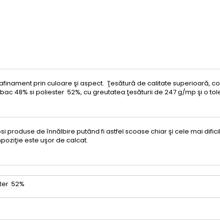
finament prin culoare şi aspect. Ţesătură de calitate superioară, c
ac 48% si poliester 52%, cu greutatea ţesăturii de 247 g/mp şi o to
losi produse de înnălbire
putând fi astfel scoase chiar şi cele mai difici
mpoziţie este uşor de calcat.
ter 52%