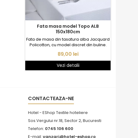
Fata masa model Topo ALB
150x180cm
Fata de masa din tasatura alba Jacquard
Policotton, cu model discret din buline.
Pret
89,00 lei
Vezi detalii
CONTACTEAZA-NE
Hotel - EShop Textile hoteliere
Sos.Vergului nr.18, Sector 2, Bucuresti
Telefon:
0745 106 600
E-mail:
vanzari@hotel-eshop.ro