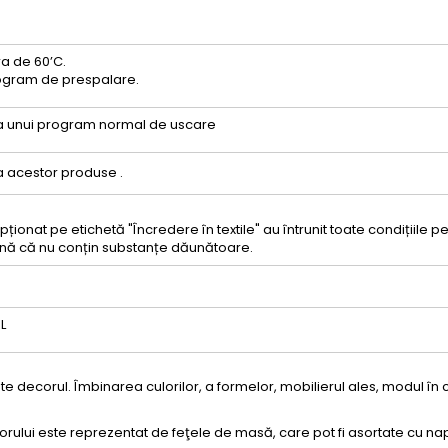
a de 60’C.
program de prespalare.
ea unui program normal de uscare
 acestor produse .
ționat pe etichetă "Încredere în textile" au întrunit toate condițiile 
nă că nu conțin substanțe dăunătoare.
L
 decorul. Îmbinarea culorilor, a formelor, mobilierul ales, modul în 
orului este reprezentat de feţele de masă, care pot fi asortate cu n