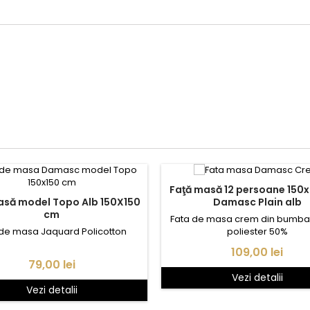
Faţă masă 12 persoane 15
asă model Topo Alb 150X150
Damasc Plain alb
cm
Fata de masa crem din bumba
 de masa Jaquard Policotton
poliester 50%
Pret
109,00 lei
Pret
79,00 lei
Vezi detalii
Vezi detalii