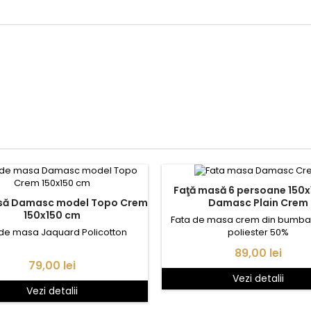
Faţă masă 6 persoane 150x180cm
po Crem
Damasc Plain Crem
150x150 cm
Fata de masa crem din bumba
 de masa Jaquard Policotton
poliester 50%
Pret
89,00 lei
Pret
79,00 lei
Vezi detalii
Vezi detalii