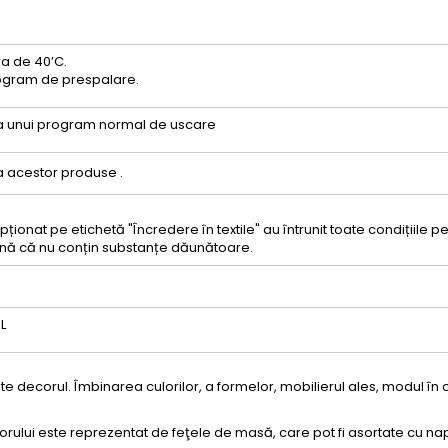
a de 40’C.
program de prespalare.
ea unui program normal de uscare
 acestor produse .
ționat pe etichetă "Încredere în textile" au întrunit toate condițiile 
nă că nu conțin substanțe dăunătoare.
L
 decorul. Îmbinarea culorilor, a formelor, mobilierul ales, modul în 
orului este reprezentat de feţele de masă, care pot fi asortate cu n