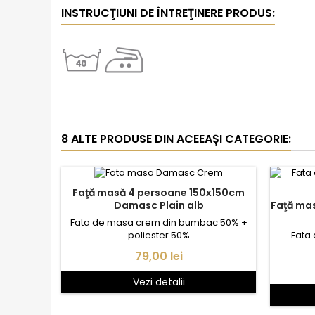
INSTRUCŢIUNI DE ÎNTREŢINERE PRODUS:
8 ALTE PRODUSE DIN ACEEAȘI CATEGORIE:
Faţă masă 4 persoane 150x150cm
Faţă masă Damasc model To
Damasc Plain alb
Fata de masa crem din bumbac 50% +
Fata
poliester 50%
Pret
79,00 lei
Vezi detalii