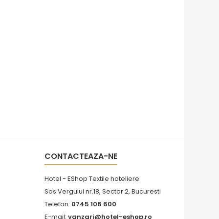
Fat
Fata de m
Policott
CONTACTEAZA-NE
Hotel - EShop Textile hoteliere
Sos.Vergului nr.18, Sector 2, Bucuresti
Telefon:
0745 106 600
E-mail:
vanzari@hotel-eshop.ro