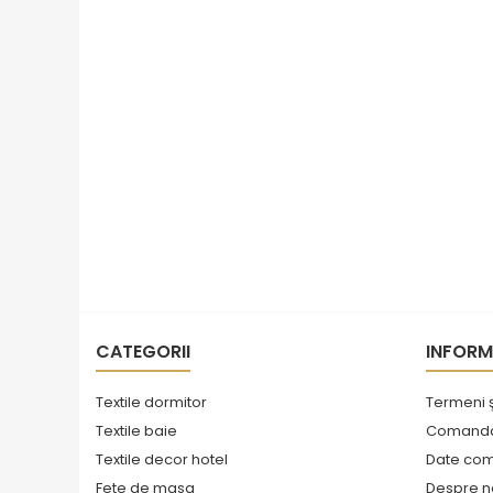
CATEGORII
INFORM
Textile dormitor
Termeni ş
Textile baie
Comanda 
Textile decor hotel
Date co
Fete de masa
Despre n