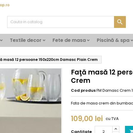
op.ro

Textile decor
Fete de masa
Piscină & spa
ţă masă 12 persoane 150x220cm Damasc Plain Crem
Faţă masă 12 per
Crem
Cod produs
FM Damasc Crem 1
Fata de masa crem din bumbac 
109,00 lei
cu TVA
Cantitate