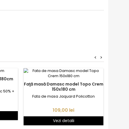
<
>
Faţă masă Damasc model Topo Crem
150x180 cm
c 50% +
Fata de masa Jaquard Policotton
Pret
109,00 lei
Vezi detalii