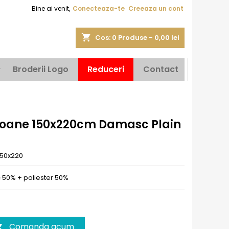
Bine ai venit,
Conecteaza-te
Creeaza un cont
shopping_cart
Cos:
0
Produse - 0,00 lei
Broderii Logo
Reduceri
Contact
soane 150x220cm Damasc Plain
50x220
50% + poliester 50%
Comanda acum
