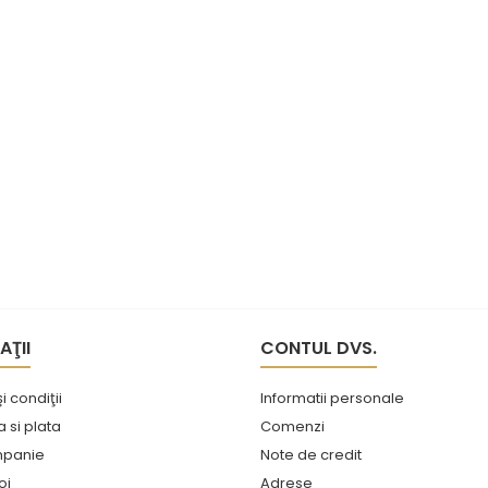
AŢII
CONTUL DVS.
i condiţii
Informatii personale
si plata
Comenzi
mpanie
Note de credit
oi
Adrese