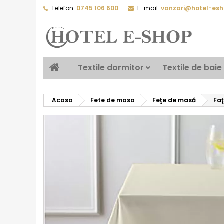
Telefon:
0745 106 600
E-mail:
vanzari@hotel-esh
Textile dormitor
Textile de baie
Acasa
Fete de masa
Feţe de masă
Fa