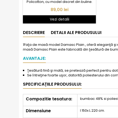
Policotton, cu model discret din buline.
Pret
89,00 lei
Vezi detalii
DESCRIERE
DETALII ALE PRODUSULUI
1Faţa de masă model Damasc Plain , oferă eleganţă şi r
masă Damasc Plain este fabricată din ţesătură de bumb
AVANTAJE:
Ţesătură fină şi mată, se pretează perfect pentru do
Se întreţine foarte uşor, datorită poliesterului din co
SPECIFICAȚIILE PRODUSULUI:
Compozitie tesatura:
bumbac 48% si polies
Dimensiune
l 150x L 220 cm.