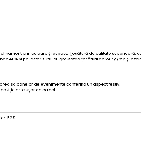
afinament prin culoare şi aspect. Ţesătură de calitate superioară, c
ac 48% si poliester 52%, cu greutatea ţesăturii de 247 g/mp şi o to
tarea saloanelor de evenimente conferind un aspect festiv.
mpoziţie este uşor de calcat.
ter 52%