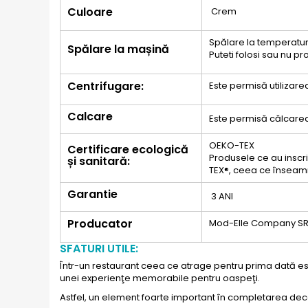
Culoare
Crem
Spălare la temperatur
Spălare la mașină
Puteti folosi sau nu 
Centrifugare:
Este permisă utilizar
Calcare
Este permisă călcarea
OEKO-TEX
Certificare ecologică
Produsele ce au inscrip
și sanitară:
TEX®, ceea ce înseam
Garantie
3 ANI
Producator
Mod-Elle Company SR
SFATURI UTILE:
Într-un restaurant ceea ce atrage pentru prima dată este
unei experienţe memorabile pentru oaspeţi.
Astfel, un element foarte important în completarea dec