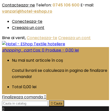
Contacteaza-ne
Telefon:
0745 106 600
E-mail:
vanzari@hotel-eshop.ro
Conecteaza-te
Creeaza un cont
Bine ai venit,
Conecteaza-te
Creeaza un cont
shopping_cart
Cos:
0
Produse - 0,00 lei
Nu mai sunt articole în coș
Costul livrarii se calculeaza in pagina de finalizare
comanda!
Total
0,00 lei
Finalizeaza comanda


Cauta
