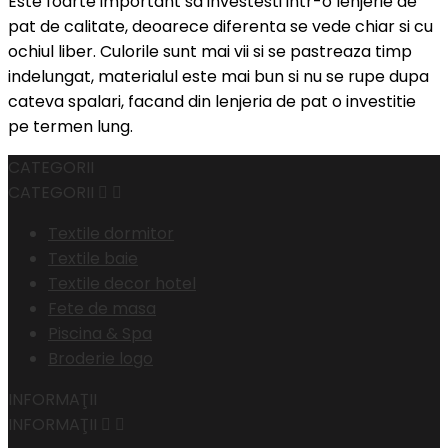
Este foarte important sa investesti intr-o lenjerie de
pat de calitate, deoarece diferenta se vede chiar si cu
ochiul liber. Culorile sunt mai vii si se pastreaza timp
indelungat, materialul este mai bun si nu se rupe dupa
cateva spalari, facand din lenjeria de pat o investitie
pe termen lung.
CATEGORII
CATEGORII


Textile dormitor
Textile baie
Textile decor hotel
Fete de masa
Piscina & Spa
Broderie logo
INFORMAŢII
INFORMAŢII

