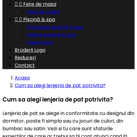


Fete de masa
Feţe de masă


Piscină & spa
Prosoape piscină & spa
Halate piscină & spa
Papuci spa
Broderii Logo
Reduceri
Contact
Acasa
Cum sa alegi lenjeria de pat potrivita?
Cum sa alegi lenjeria de pat potrivita?
Lenjeria de pat se alege in conformitate cu designul din
dormitor, poate fi simpla sau cu jocuri de culori, din
bumbac sau satin. Vezi si tu care sunt sfaturile
expertilor de care ar trebui sa tii cont atunci cand iti