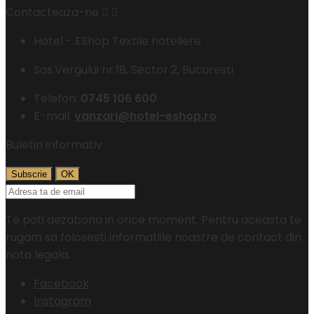
Contacteaza-ne


Hotel - EShop Textile hoteliere
Sos.Vergului nr.18, Sector 2, Bucuresti
Telefon:
0745 106 600
E-mail:
vanzari@hotel-eshop.ro
Buletin informativ
Te poti dezabona in orice moment. Pentru aceasta te
rugam sa folosesti informatiile noastre de contact din
nota legala.
Facebook
Instagram