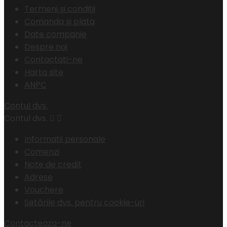
Termeni şi condiţii
Comanda si plata
Date companie
Despre noi
Contactati-ne
Harta site
ANPC
Contul dvs.
Contul dvs.


Informatii personale
Comenzi
Note de credit
Adrese
Vouchere
Setările dvs. pentru cookie-uri
Contacteaza-ne