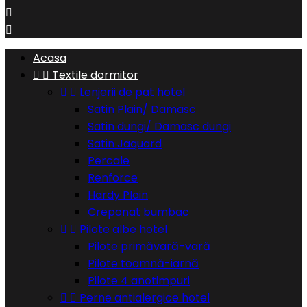


Acasa


Textile dormitor


Lenjerii de pat hotel
Satin Plain/ Damasc
Satin dungi/ Damasc dungi
Satin Jaquard
Percale
Renforce
Hardy Plain
Creponat bumbac


Pilote albe hotel
Pilote primăvară-vară
Pilote toamnă-iarnă
Pilote 4 anotimpuri


Perne antialergice hotel