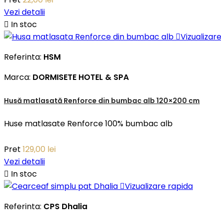
Vezi detalii

In stoc

Vizualizar
Referinta:
HSM
Marca:
DORMISETE HOTEL & SPA
Husă matlasată Renforce din bumbac alb 120×200 cm
Huse matlasate Renforce 100% bumbac alb
Pret
129,00 lei
Vezi detalii

In stoc

Vizualizare rapida
Referinta:
CPS Dhalia