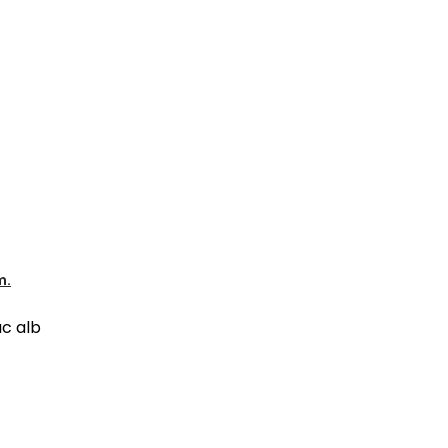
m.
ac alb