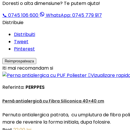
Doresti o alta dimensiune? Te putem ajuta!
📞
0745 106 600
WhatsApp: 0745 779 917
Distribuie
Distribuiti
Tweet
Pinterest
Iti mai recomandam si

Vizualizare rapid
Referinta:
PERPPES
Pernă antialergică cu Fibra Siliconica 40×40 cm
Pernuta antialergica patrata, cu umplutura de fibra pol
mare de revenire la forma initiala, dupa folosire.
Pret
22,00 lei