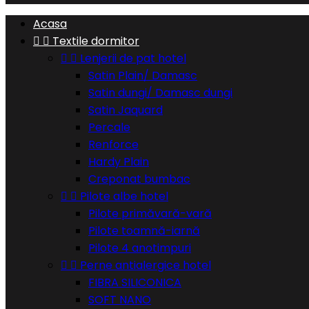
Acasa


Textile dormitor


Lenjerii de pat hotel
Satin Plain/ Damasc
Satin dungi/ Damasc dungi
Satin Jaquard
Percale
Renforce
Hardy Plain
Creponat bumbac


Pilote albe hotel
Pilote primăvară-vară
Pilote toamnă-iarnă
Pilote 4 anotimpuri


Perne antialergice hotel
FIBRA SILICONICA
SOFT NANO