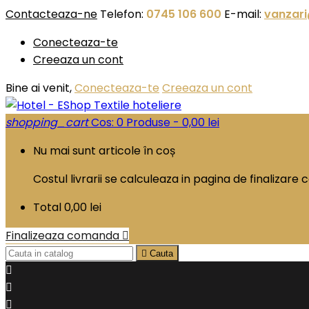
Contacteaza-ne
Telefon:
0745 106 600
E-mail:
vanzari
Conecteaza-te
Creeaza un cont
Bine ai venit,
Conecteaza-te
Creeaza un cont
shopping_cart
Cos:
0
Produse - 0,00 lei
Nu mai sunt articole în coș
Costul livrarii se calculeaza in pagina de finalizar
Total
0,00 lei
Finalizeaza comanda


Cauta


