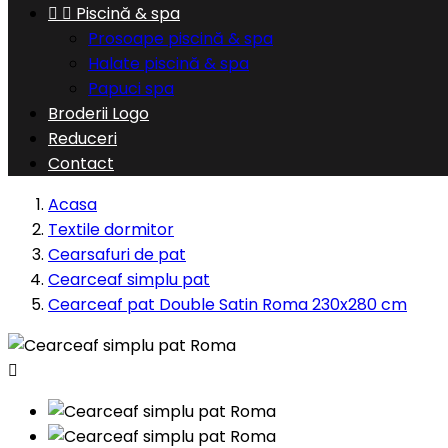


Piscină & spa
Prosoape piscină & spa
Halate piscină & spa
Papuci spa
Broderii Logo
Reduceri
Contact
Acasa
Textile dormitor
Cearsafuri de pat
Cearceaf simplu pat
Cearceaf pat Double Satin Roma 230x280 cm
