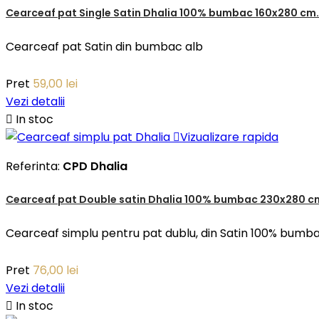
Cearceaf pat Single Satin Dhalia 100% bumbac 160x280 cm.
Cearceaf pat Satin din bumbac alb
Pret
59,00 lei
Vezi detalii

In stoc

Vizualizare rapida
Referinta:
CPD Dhalia
Cearceaf pat Double satin Dhalia 100% bumbac 230x280 c
Cearceaf simplu pentru pat dublu, din Satin 100% bumb
Pret
76,00 lei
Vezi detalii

In stoc