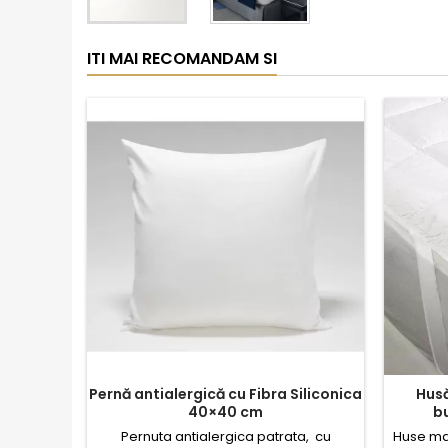
ITI MAI RECOMANDAM SI
Pernă antialergică cu Fibra Siliconica
Husă
40×40 cm
b
Pernuta antialergica patrata, cu
Huse ma