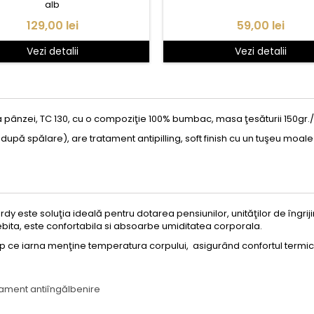
alb
Pret
Pret
129,00 lei
59,00 lei
Vezi detalii
Vezi detalii
pânzei, TC 130, cu o compoziţie 100% bumbac, masa ţesăturii 150gr./mp,
upă spălare), are tratament antipilling, soft finish cu un tuşeu moale 
y este soluţia ideală pentru dotarea pensiunilor, unităţilor de îngrijir
bita, este confortabila si absoarbe umiditatea corporala.
imp ce iarna menţine temperatura corpului, asigurând confortul termic 
ament antiîngălbenire