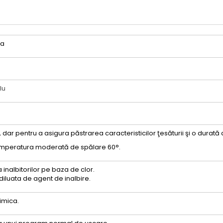
za
lu
, dar pentru a asigura păstrarea caracteristicilor ţesăturii şi o durată
temperatura moderată de spălare 60°.
 inalbitorilor pe baza de clor.
, diluata de agent de inalbire.
imica.