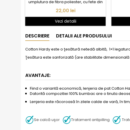
umplutura de fibra poliester, cu fete din
tesatura 100%bumbac Renforce si dos din
Pret
22,00 lei
netesut TNT. Umplutura elastica asigura un
grad mare de revenire la forma initiala,
Vezi detalii
dupa folosire.
DESCRIERE
DETALII ALE PRODUSULUI
Cotton Hardy este o ţesătură netedă albită, 1×1 legatura 
Ţesătura este sanforizată (are stabilitate dimensională d
AVANTAJE:
Fiind o variantă economică, lenjeria de pat Cotton Hard
Datorită compozitiei 100% bumbac are o tinuta deose
Lenjeria este răcoroasă în zilele calde de vară, în t
Se calcă uşor
Tratament antipilling
Trat