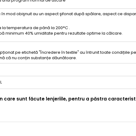
ea unui program normal de uscare
 în mod obişnuit au un aspect şifonat după spălare, aspect ce disp
 la temperatura de până la 200°C .
ibă minimum 40% umiditate pentru rezultate optime la călcare.
ționat pe etichetă "Încredere în textile" au întrunit toate condițiile 
nă că nu conțin substanțe dăunătoare.
L
n care sunt făcute lenjeriile, pentru a păstra caracteristi