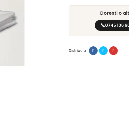
Doresti o a
📞
0745 106 6
Distribuie