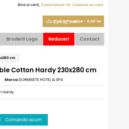
Bine ai venit,
Conecteaza-te
Creeaza un cont
shopping_cart
Cos:
0
Produse - 0,00 lei
Broderii Logo
Reduceri
Contact
0x280 cm
ble Cotton Hardy 230x280 cm
Marca
DORMISETE HOTEL & SPA
n Hardy
Comanda acum
