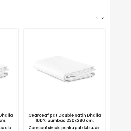
<
>
Dhalia
Cearceaf pat Double satin Dhalia
Cearce
cm.
100% bumbac 230x280 cm.
Dhalia
ac alb
Cearceaf simplu pentru pat dublu, din
Cearceaf 