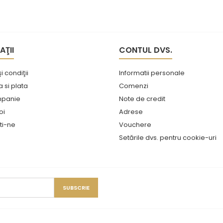
AŢII
CONTUL DVS.
i condiţii
Informatii personale
si plata
Comenzi
mpanie
Note de credit
oi
Adrese
ti-ne
Vouchere
e
Setările dvs. pentru cookie-uri
© Copyright Hotel Eshop