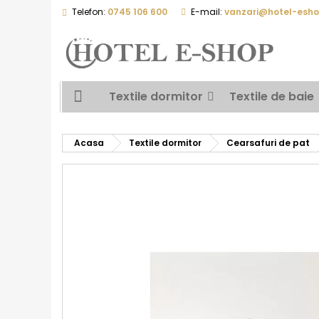
Telefon:
0745 106 600
E-mail:
vanzari@hotel-esho
Textile dormitor
Textile de baie
Acasa
Textile dormitor
Cearsafuri de pat