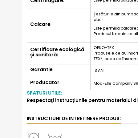
Centrifugare:
Este permisa utilizar
Ţesăturile din bumbac
abur.
Calcare
Este permisă călcarea
Produsul trebuie sa a
OEKO-TEX
Certificare ecologică
Produsele ce au inscrip
și sanitară:
TEX®, ceea ce înseam
Garantie
3 ANI
Producator
Mod-Elle Company SR
SFATURI UTILE:
Respectaţi instrucţiunile pentru materialul di
INSTRUCTIUNI DE INTRETINERE PRODUS: