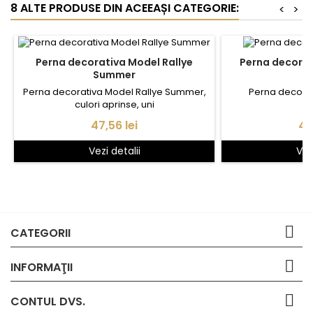
8 ALTE PRODUSE DIN ACEEAȘI CATEGORIE:
<
>
Perna decorativa Model Rallye
Perna decorat
Summer
Perna decorativa Model Rallye Summer,
Perna decorat
culori aprinse, uni
Pret
Pr
47,56 lei
47
Vezi detalii
Vez

CATEGORII

INFORMAŢII

CONTUL DVS.