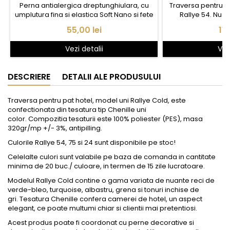
Perna antialergica dreptunghiulara, cu
Traversa pentru p
umplutura fina si elastica Soft Nano si fete
Rallye 54. Nu i
din tesatura Satin bumbac, cu dos din
Pret
Pr
55,00 lei
113
netesut TNT. Umplutura cu fibra elastica
asigura un grad mare de revenire la forma
Vezi detalii
Vez
initiala, dupa folosire.
DESCRIERE
DETALII ALE PRODUSULUI
Traversa pentru pat hotel, model uni Rallye Cold, este
confectionata din tesatura tip Chenille uni
color. Compozitia tesaturii este 100% poliester (PES), masa
320gr/mp +/- 3%, antipilling.
Culorile Rallye 54, 75 si 24 sunt disponibile pe stoc!
Celelalte culori sunt valabile pe baza de comanda in cantitate
minima de 20 buc./ culoare, in termen de 15 zile lucratoare.
Modelul Rallye Cold contine o gama variata de nuante reci de
verde-bleo, turquoise, albastru, grena si tonuri inchise de
gri. Tesatura Chenille confera camerei de hotel, un aspect
elegant, ce poate multumi chiar si clientii mai pretentiosi.
Acest produs poate fi coordonat cu perne decorative si