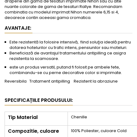
draperie din gama de tesaturi imprimate Nihon sau cu alte
nuante colorate de gama de tesaturi Rallye. Recomandam
combinatia cu modelul imprimat Nihon numerele 6,15 si 4,
deoarece contin aceeasi gama cromatica.
AVANTAJE:
Este rezistentă la
folosire
intensivă, fiind soluţia ideală pentru
dotarea hotelurilor cu trafic intens, pensiunilor sau moteluri.
Beneficiază de avantajul tratamentului antipilling ce asigra
rezistenta la scamosare.
este un produs versatil, putand fi folosit pe ambele fete,
combinandu-se cu perne decorative color si imprimate.
Reversibila
Tratament antipilling
Rezistent la abraziune
SPECIFICAȚIILE PRODUSULUI:
Tip Material
Chenille
Compozitie, culoare
100% Poliester, culoare Cold