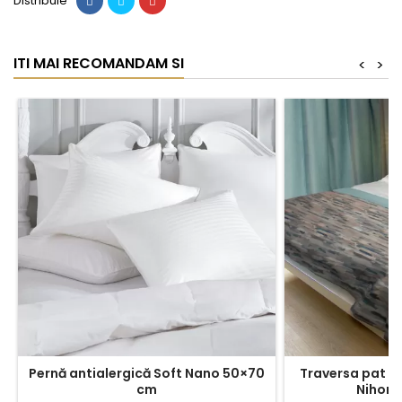
Distribuie
ITI MAI RECOMANDAM SI
<
>
Pernă antialergică Soft Nano 50×70
Traversa pat reversibila 80x150cm
cm
Nihon 