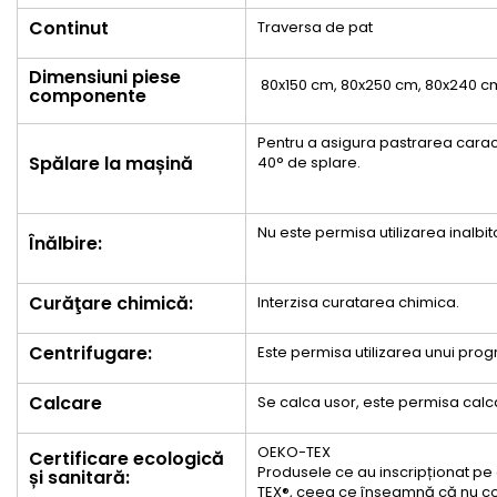
Continut
Traversa de pat
Dimensiuni piese
80x150 cm, 80x250 cm, 80x240 c
componente
Pentru a asigura pastrarea caract
Spălare la mașină
40° de splare.
Nu este permisa utilizarea inalbito
Înălbire:
Curăţare chimică:
Interzisa curatarea chimica.
Centrifugare:
Este permisa utilizarea unui pr
Calcare
Se calca usor, este permisa calc
OEKO-TEX
Certificare ecologică
Produsele ce au inscripționat pe e
și sanitară:
TEX®, ceea ce înseamnă că nu co