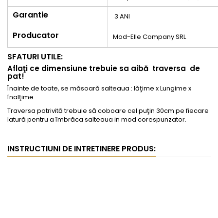
Garantie
3 ANI
Producator
Mod-Elle Company SRL
SFATURI UTILE:
Aflaţi ce dimensiune trebuie sa aibă traversa de
pat!
Înainte de toate, se măsoară salteaua : lăţime x Lungime x
înalţime
Traversa potrivită trebuie să coboare cel puţin 30cm pe fiecare
latură pentru a îmbrăca salteaua in mod corespunzator.
INSTRUCTIUNI DE INTRETINERE PRODUS: