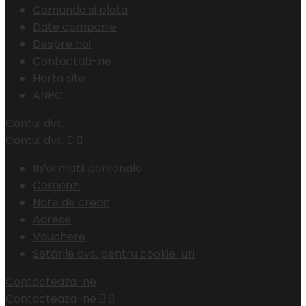
Comanda si plata
Date companie
Despre noi
Contactati-ne
Harta site
ANPC
Contul dvs.
Contul dvs.


Informatii personale
Comenzi
Note de credit
Adrese
Vouchere
Setările dvs. pentru cookie-uri
Contacteaza-ne
Contacteaza-ne

