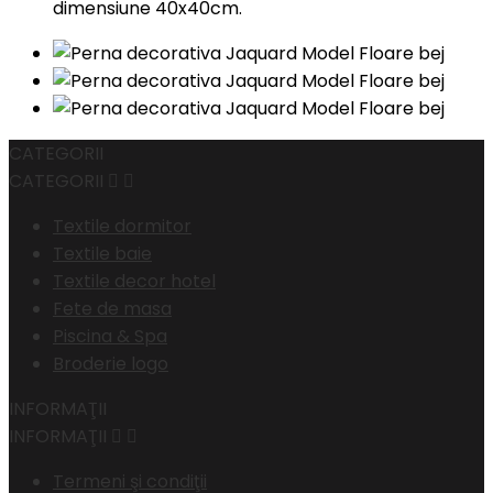
dimensiune 40x40cm.
CATEGORII
CATEGORII


Textile dormitor
Textile baie
Textile decor hotel
Fete de masa
Piscina & Spa
Broderie logo
INFORMAŢII
INFORMAŢII


Termeni şi condiţii