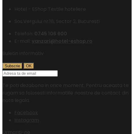
Hotel - EShop Textile hoteliere
Sos.Vergului nr.18, Sector 2, Bucuresti
Telefon:
0745 106 600
E-mail:
vanzari@hotel-eshop.ro
Buletin informativ
Te poti dezabona in orice moment. Pentru aceasta te
rugam sa folosesti informatiile noastre de contact din
nota legala.
Facebook
Instagram
Urmariti-ne