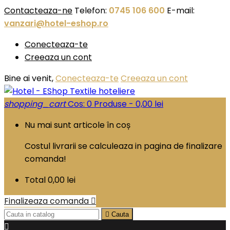
Contacteaza-ne
Telefon:
0745 106 600
E-mail:
vanzari@hotel-eshop.ro
Conecteaza-te
Creeaza un cont
Bine ai venit,
Conecteaza-te
Creeaza un cont
shopping_cart
Cos:
0
Produse - 0,00 lei
Nu mai sunt articole în coș
Costul livrarii se calculeaza in pagina de finalizare
comanda!
Total
0,00 lei
Finalizeaza comanda


Cauta
