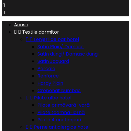


Acasa


Textile dormitor


Lenjerii de pat hotel
Satin Plain/ Damasc
Satin dungi/ Damasc dungi
Satin Jaquard
Percale
Renforce
Hardy Plain
Creponat bumbac


Pilote albe hotel
Pilote primăvară-vară
Pilote toamnă-iarnă
Pilote 4 anotimpuri


Perne antialergice hotel