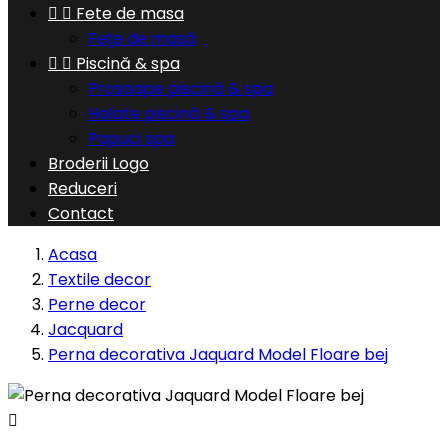


Fete de masa
Feţe de masă


Piscină & spa
Prosoape piscină & spa
Halate piscină & spa
Papuci spa
Broderii Logo
Reduceri
Contact
Acasa
Textile decor
Perne decor
Jacquard
Perna decorativa Jaquard Model Floare bej
