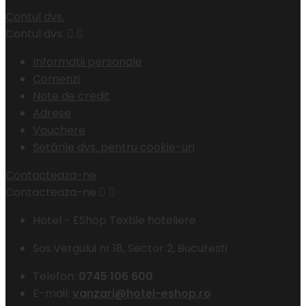
Contul dvs.
Contul dvs.


Informatii personale
Comenzi
Note de credit
Adrese
Vouchere
Setările dvs. pentru cookie-uri
Contacteaza-ne
Contacteaza-ne


Hotel - EShop Textile hoteliere
Sos.Vergului nr.18, Sector 2, Bucuresti
Telefon:
0745 106 600
E-mail:
vanzari@hotel-eshop.ro