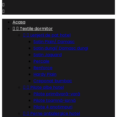


Acasa


Textile dormitor


Lenjerii de pat hotel
Satin Plain/ Damasc
Satin dungi/ Damasc dungi
Satin Jaquard
Percale
Renforce
Hardy Plain
Creponat bumbac


Pilote albe hotel
Pilote primăvară-vară
Pilote toamnă-iarnă
Pilote 4 anotimpuri


Perne antialergice hotel