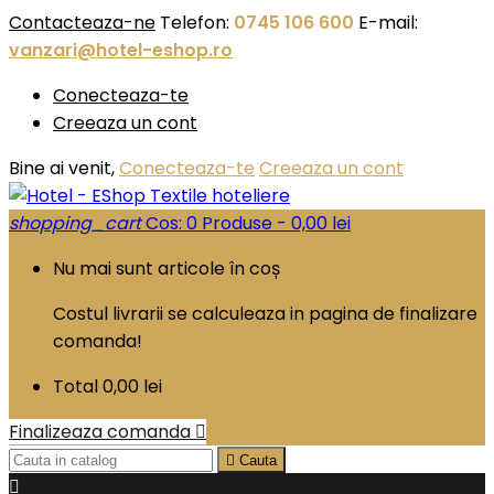
Contacteaza-ne
Telefon:
0745 106 600
E-mail:
vanzari@hotel-eshop.ro
Conecteaza-te
Creeaza un cont
Bine ai venit,
Conecteaza-te
Creeaza un cont
shopping_cart
Cos:
0
Produse - 0,00 lei
Nu mai sunt articole în coș
Costul livrarii se calculeaza in pagina de finalizare
comanda!
Total
0,00 lei
Finalizeaza comanda


Cauta
