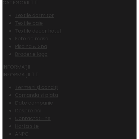
CATEGORII


Textile dormitor
Textile baie
Textile decor hotel
Fete de masa
Piscina & Spa
Broderie logo
INFORMAŢII
INFORMAŢII


Termeni şi condiţii
Comanda si plata
Date companie
Despre noi
Contactati-ne
Harta site
ANPC